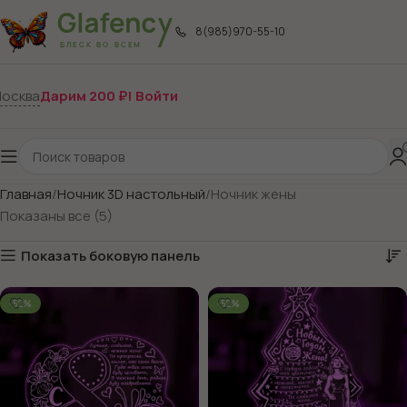
8(985)970-55-10
осква
Дарим 200 ₽! Войти
Главная
Ночник 3D настольный
Ночник жены
Показаны все (5)
Показать боковую панель
-52%
-52%