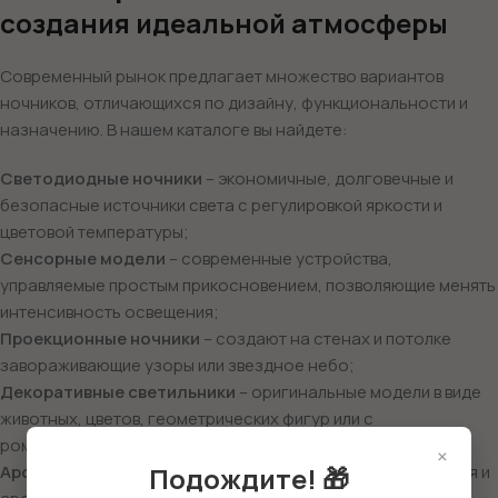
создания идеальной атмосферы
Современный рынок предлагает множество вариантов
ночников, отличающихся по дизайну, функциональности и
назначению. В нашем каталоге вы найдете:
Светодиодные ночники
– экономичные, долговечные и
безопасные источники света с регулировкой яркости и
цветовой температуры;
Сенсорные модели
– современные устройства,
управляемые простым прикосновением, позволяющие менять
интенсивность освещения;
Проекционные ночники
– создают на стенах и потолке
завораживающие узоры или звездное небо;
Декоративные светильники
– оригинальные модели в виде
животных, цветов, геометрических фигур или с
романтическими надписями;
×
Подождите! 🎁
Ароматические ночники
– совмещают функции освещения и