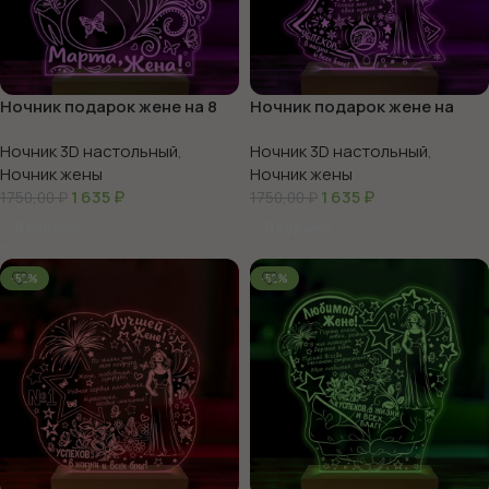
Ночник подарок жене на 8
Ночник подарок жене на
марта
новый год
Ночник 3D настольный
,
Ночник 3D настольный
,
Ночник жены
Ночник жены
1 635
₽
1 635
₽
1750,00
₽
1750,00
₽
В Корзину
В Корзину
-52%
-52%