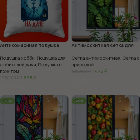
Антикомариная подушка
Антимоскитная сетка для
для дачи ваш комфорт!
дачи с принтом
Подушка хобби
,
Подушка для
Сетка антимоскитная
,
Сетка с
любителей дачи
,
Подушка с
природой
принтом
1 475
₽
1250,00
₽
1 695
₽
1950,00
₽
В Корзину
В Корзину
-46%
-46%