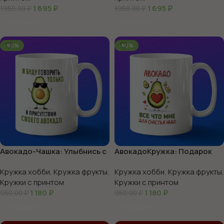
1 695
₽
1 695
₽
1950,00
₽
1950,00
₽
В Корзину
В Корзину
-60%
-60%
Авокадо-Чашка: Улыбнись с
АвокадоКружка: Подарок
каждым глотком!
для Настоящих Гурманов
Кружка хобби
,
Кружка фрукты
,
Кружка хобби
,
Кружка фрукты
,
Кружки с принтом
Кружки с принтом
1 180
₽
1 180
₽
950,00
₽
950,00
₽
В Корзину
В Корзину