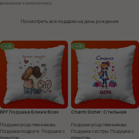
внимание к имениннику.
Посмотреть все подарки на день рождения
-54%
-54%
BFF Подушка Ближе Всех
Charm Sister: Стильная
для Тебя
Изысканная Подушка, 35х35
Подушки родственникам
,
Подушки родственникам
,
Подушка подруге
,
Подушка с
Подушка сестры
,
Подушка с
принтом
принтом