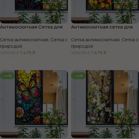
Антимоскитная Сетка для
Антимоскитная сетка для
дачи с рисунком
окон «3Д фрукты»
Сетка антимоскитная
,
Сетка с
Сетка антимоскитная
,
Сетка с
природой
природой
1 475
₽
1 475
₽
1250,00
₽
1250,00
₽
В Корзину
В Корзину
-46%
-46%