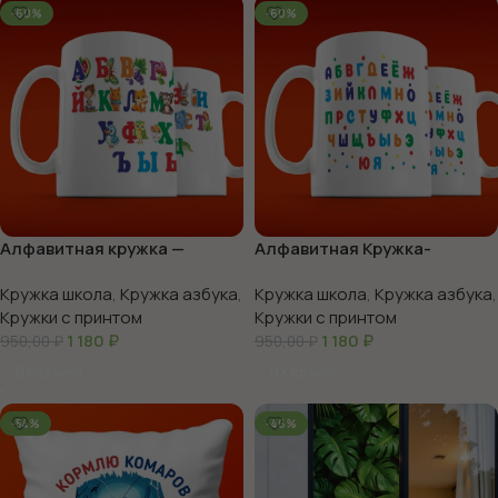
-60%
-60%
Алфавитная кружка —
Алфавитная Кружка-
оригинальный подарок
Помощник для Ребенка
Кружка школа
,
Кружка азбука
,
Кружка школа
,
Кружка азбука
,
Кружки с принтом
Кружки с принтом
1 180
₽
1 180
₽
950,00
₽
950,00
₽
В Корзину
В Корзину
-54%
-46%