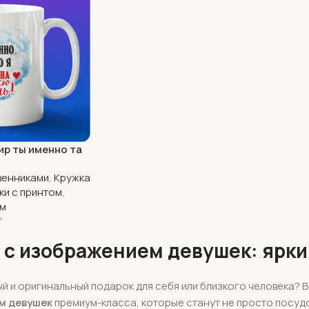
ир ты именно та
венниками
,
Кружка
ки с принтом
,
им
₽
 с изображением девушек: ярки
й и оригинальный подарок для себя или близкого человека?
м девушек
премиум-класса, которые станут не просто посуд