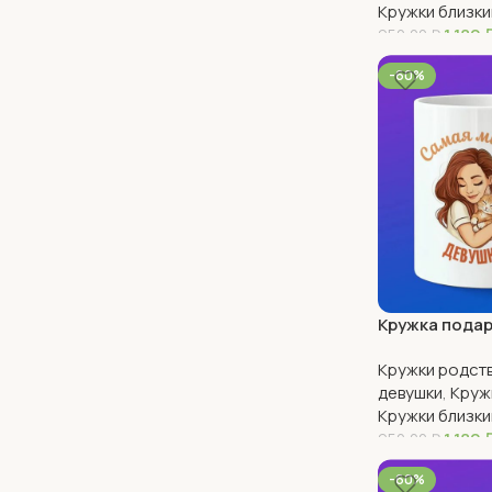
Кружки близк
1 180
950,00
₽
В Корзину
-60%
Кружка подар
Девушке
Кружки родст
девушки
,
Круж
Кружки близк
1 180
950,00
₽
В Корзину
-60%