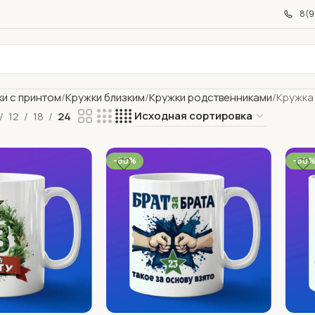
8(9
и с принтом
Кружки близким
Кружки родственниками
Кружка
12
18
24
-60%
-60