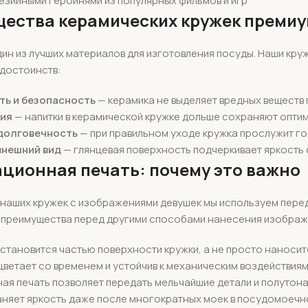
езийными героинями из популярных фильмов и игр
ества керамических кружек премиу
ин из лучших материалов для изготовления посуды. Наши кр
достоинств:
ь и безопасность
— керамика не выделяет вредных веществ 
ия
— напитки в керамической кружке дольше сохраняют опти
долговечность
— при правильном уходе кружка прослужит г
внешний вид
— глянцевая поверхность подчеркивает яркость
ционная печать: почему это важно
 наших кружек с изображениями девушек мы используем пере
 преимущества перед другими способами нанесения изображ
тановится частью поверхности кружки, а не просто наносит
цветает со временем и устойчив к механическим воздействия
ая печать позволяет передать мельчайшие детали и полутон
аняет яркость даже после многократных моек в посудомоеч