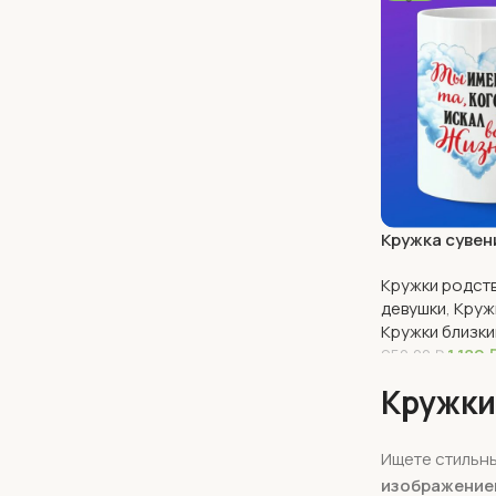
Кружка сувен
Девушка
Кружки родст
девушки
,
Круж
Кружки близк
1 180
950,00
₽
В Корзину
Кружки
Ищете стильны
изображение