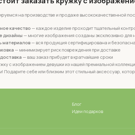
стоит заказать кружку с изображени
ируемся на производстве и продаже высококачественной пос
ное качество
— каждое изделие проходит тщательный контр
е дизайны
— многие изображения созданы эксклюзивно для 
ь материалов
— вся продукция сертифицирована и безопасна
аковка
— минимизирует риск повреждения при доставке
 доставка
— ваш заказ прибудет в кратчайшие сроки
жку с изображением девушки из нашей премиальной коллекци
! Подарите себе или близким этот стильный аксессуар, кото
Блог
Идеи подарков