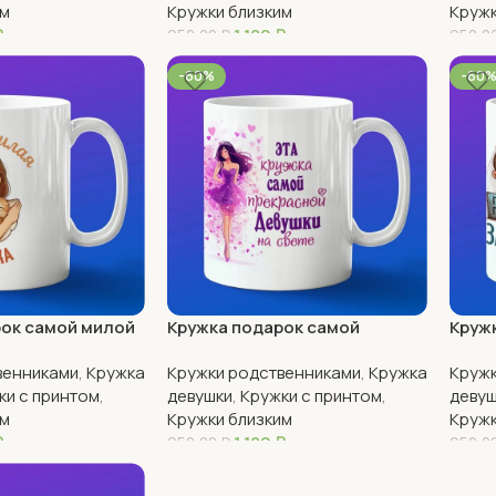
им
Кружки близким
Кружк
₽
1 180
₽
950,00
₽
950,0
В Корзину
В Ко
-60%
-60
ок самой милой
Кружка подарок самой
Круж
прекрасной Девушке
не в
венниками
,
Кружка
Кружки родственниками
,
Кружка
Кружк
ки с принтом
,
девушки
,
Кружки с принтом
,
девуш
им
Кружки близким
Кружк
₽
1 180
₽
950,00
₽
950,0
В Корзину
В Ко