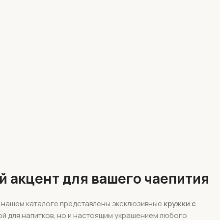
й акцент для вашего чаепития
 В нашем каталоге представлены эксклюзивные
кружки с
ой для напитков, но и настоящим украшением любого