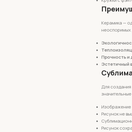
Кружки с фэнт
Преимущ
Керамика — од
неоспоримых 
Экологичност
Теплоизоляц
Прочность и 
Эстетичный 
Сублима
Для создания
значительные
Изображение с
Рисунок не вы
Сублимационн
Рисунок сохр