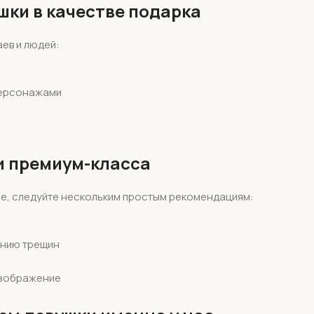
шки в качестве подарка
ев и людей:
персонажами
и премиум-класса
ше, следуйте нескольким простым рекомендациям:
ению трещин
изображение