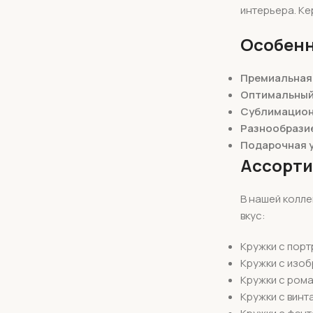
интерьера. Ке
Особенн
Премиальная
Оптимальный
Сублимацион
Разнообрази
Подарочная 
Ассорти
В нашей колле
вкус:
Кружки с порт
Кружки с изо
Кружки с ром
Кружки с винт