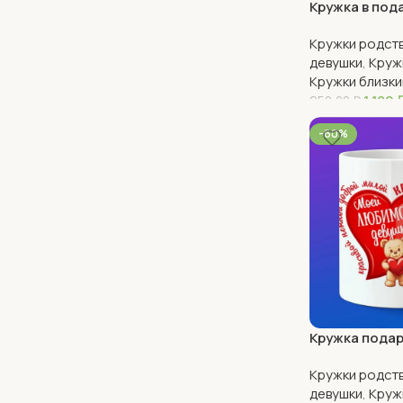
Кружка в под
рождения лу
Кружки родст
девушки
,
Круж
Кружки близк
1 180
950,00
₽
В Корзину
-60%
Кружка пода
Девушке
Кружки родст
девушки
,
Круж