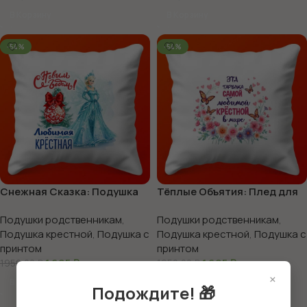
В Корзину
В Корзину
-54%
-54%
Снежная Сказка: Подушка
Тёплые Объятия: Плед для
для Зимней Феи, 35х35
Любимой Крестной, 35х35
Подушки родственникам
,
Подушки родственникам
,
Подушка крестной
,
Подушка с
Подушка крестной
,
Подушка с
принтом
принтом
1 695
₽
1 695
₽
1950,00
₽
1950,00
₽
×
В Корзину
В Корзину
Подождите! 🎁