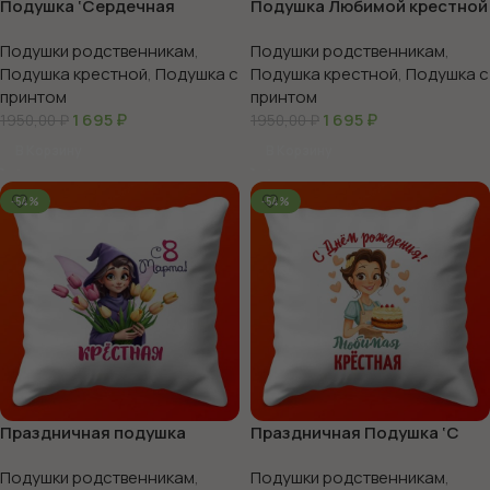
Подушка ‘Сердечная
Подушка Любимой крестной
забота’ для крестной, 35х35
— С Днём Рождения!, 35х35
Подушки родственникам
,
Подушки родственникам
,
Подушка крестной
,
Подушка с
Подушка крестной
,
Подушка с
принтом
принтом
1 695
₽
1 695
₽
1950,00
₽
1950,00
₽
В Корзину
В Корзину
-54%
-54%
Праздничная подушка
Праздничная Подушка ‘С
‘Любимой Крестной’, 35х35
Днем Рождения, Крестный!’,
Подушки родственникам
,
Подушки родственникам
,
35х35