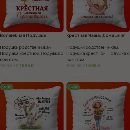
Волшебная Подушка
Крестная Чаша: Домашняя
Крестной Феи: Чудо-Сон,
Подушка для Уюта, 35х35
Подушки родственникам
,
Подушки родственникам
,
35х35
Подушка крестной
,
Подушка с
Подушка крестной
,
Подушка с
принтом
принтом
1 695
₽
1 695
₽
1950,00
₽
1950,00
₽
В Корзину
В Корзину
-54%
-54%