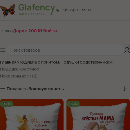
8(985)970-55-10
осква
Дарим 200 ₽! Войти
Главная
Подушка с принтом
Подушки родственникам
Подушка крестной
Показаны все (12)
Показать боковую панель
-54%
-54%