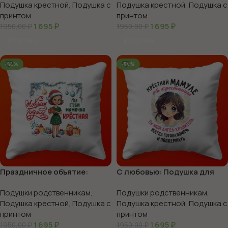
Подушка крестной
,
Подушка с
Подушка крестной
,
Подушка с
принтом
принтом
1 695
₽
1 695
₽
1950,00
₽
1950,00
₽
В Корзину
В Корзину
-54%
-54%
Праздничное объятие:
С любовью: Подушка для
подушка для крестной,
любимой Крестной, 35х35
Подушки родственникам
,
Подушки родственникам
,
35х35
Подушка крестной
,
Подушка с
Подушка крестной
,
Подушка с
принтом
принтом
1 695
₽
1 695
₽
1950,00
₽
1950,00
₽