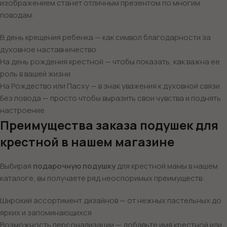
изображением станет отличным презентом по многим
поводам:
В день крещения ребенка — как символ благодарности за
духовное наставничество
На день рождения крестной — чтобы показать, как важна ее
роль в вашей жизни
На Рождество или Пасху — в знак уважения к духовной связи
Без повода — просто чтобы выразить свои чувства и поднять
настроение
Преимущества заказа подушек для
крестной в нашем магазине
Выбирая
подарочную подушку
для крестной мамы в нашем
каталоге, вы получаете ряд неоспоримых преимуществ:
Широкий ассортимент дизайнов — от нежных пастельных до
ярких и запоминающихся
Возможность персонализации — добавьте имя крестной или