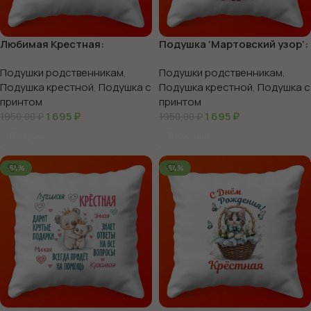
Любимая Крестная:
Подушка ‘Мартовский узор’:
Подушка Тепла и Уюта,
Крестиком с любовью, 35х35
Подушки родственникам
,
Подушки родственникам
,
35х35
Подушка крестной
,
Подушка с
Подушка крестной
,
Подушка с
принтом
принтом
1 695
₽
1 695
₽
1950,00
₽
1950,00
₽
В Корзину
В Корзину
-54%
-54%