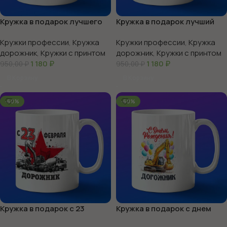
Кружка в подарок лучшего
Кружка в подарок лучший
дорожного рабочего
дорожник в мире
Кружки профессии
,
Кружка
Кружки профессии
,
Кружка
дорожник
,
Кружки с принтом
дорожник
,
Кружки с принтом
1 180
₽
1 180
₽
950,00
₽
950,00
₽
В Корзину
В Корзину
-60%
-60%
Кружка в подарок с 23
Кружка в подарок с днем
февраля дорожник
рождения дорожник