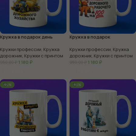
Кружка в подарок день
Кружка в подарок
работника дорожного
дорожному рабочему
Кружки профессии
,
Кружка
Кружки профессии
,
Кружка
хозяйства
дорожник
,
Кружки с принтом
дорожник
,
Кружки с принтом
1 180
₽
1 180
₽
950,00
₽
950,00
₽
В Корзину
В Корзину
-60%
-60%