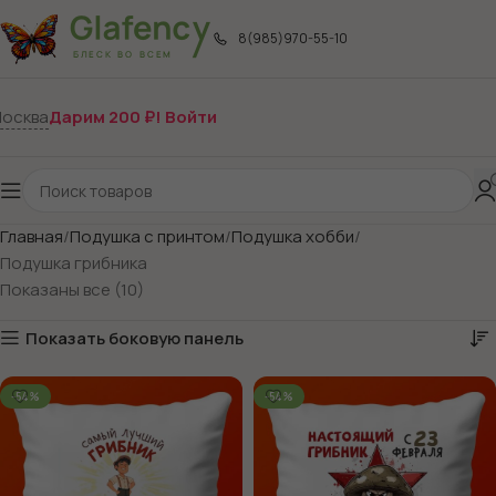
8(985)970-55-10
осква
Дарим 200 ₽! Войти
Главная
Подушка с принтом
Подушка хобби
Подушка грибника
Показаны все (10)
Показать боковую панель
-54%
-54%