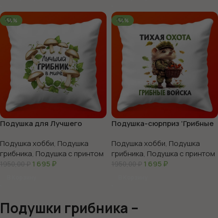
-54%
-54%
Подушка для Лучшего
Подушка-сюрприз ‘Грибные
Грибника: Идеальный
Войска’
Подушка хобби
,
Подушка
Подушка хобби
,
Подушка
Подарок
грибника
,
Подушка с принтом
грибника
,
Подушка с принтом
1 695
₽
1 695
₽
1950,00
₽
1950,00
₽
В Корзину
В Корзину
Подушки грибника –