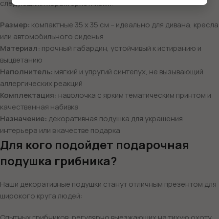
следующими характеристиками:
Размер:
компактные 35 х 35 см – идеально для дивана, кресла
или автомобильного сиденья
Материал:
прочный габардин, устойчивый к истиранию и
выцветанию
Наполнитель:
мягкий и упругий синтепух, не вызывающий
аллергических реакций
Комплектация:
наволочка с ярким тематическим принтом и
качественная набивка
Назначение:
декоративная подушка для украшения
интерьера или в качестве подарка
Для кого подойдет подарочная
подушка грибника?
Наши декоративные подушки станут отличным презентом для
широкого круга людей:
Опытных грибников, регулярно выезжающих на тихую охоту