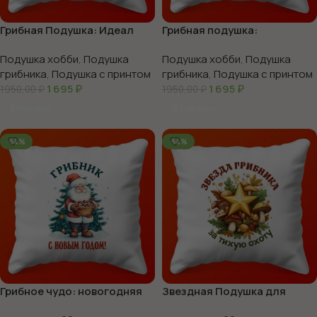
Грибная Подушка: Идеал
Грибная подушка:
для Классного Грибника
Идеальный подарок
Подушка хобби
,
Подушка
Подушка хобби
,
Подушка
грибника
,
Подушка с принтом
грибника
,
Подушка с принтом
1 695
₽
1 695
₽
1950,00
₽
1950,00
₽
В Корзину
В Корзину
-54%
-54%
Грибное чудо: новогодняя
Звездная Подушка для
подушка-подарок
Грибных Приключений