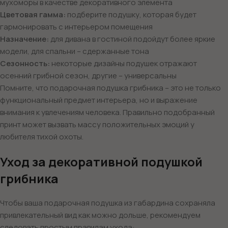
мухоморы в качестве декоративного элемента
Цветовая гамма:
подберите подушку, которая будет
гармонировать с интерьером помещения
Назначение:
для дивана в гостиной подойдут более яркие
модели, для спальни – сдержанные тона
Сезонность:
некоторые дизайны подушек отражают
осенний грибной сезон, другие – универсальны
Помните, что подарочная подушка грибника – это не только
функциональный предмет интерьера, но и выражение
внимания к увлечениям человека. Правильно подобранный
принт может вызвать массу положительных эмоций у
любителя тихой охоты.
Уход за декоративной подушкой
грибника
Чтобы ваша подарочная подушка из габардина сохраняла
привлекательный вид как можно дольше, рекомендуем
следовать простым правилам ухода: