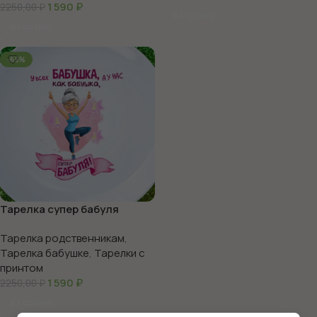
1 590
₽
2250,00
₽
В Корзину
В Корзину
-65%
Тарелка супер бабуля
Тарелка родственникам
,
Тарелка бабушке
,
Тарелки с
принтом
1 590
₽
2250,00
₽
В Корзину