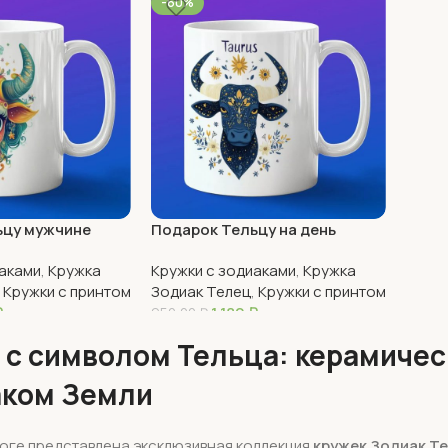
-60%
ьцу мужчине
Подарок Тельцу на день
рождения
иаками
,
Кружка
Кружки с зодиаками
,
Кружка
,
Кружки с принтом
Зодиак Телец
,
Кружки с принтом
₽
1 180
₽
950,00
₽
В Корзину
 с символом Тельца: керамиче
аком Земли
оге представлена эксклюзивная коллекция
кружек Зодиак Т