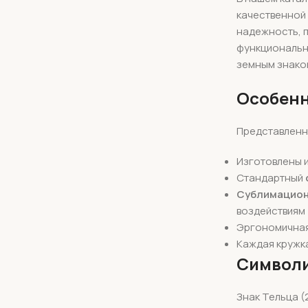
качественной 
надежность, п
функциональн
земным знако
Особенн
Представленн
Изготовлены 
Стандартный
Сублимацион
воздействиям
Эргономичная
Каждая кружк
Символи
Знак Тельца (