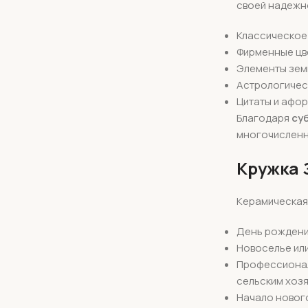
своей надежно
Классическое
Фирменные цве
Элементы зем
Астрологичес
Цитаты и афо
Благодаря
су
многочисленны
Кружка 
Керамическая
День рождени
Новоселье ил
Профессионал
сельским хоз
Начало нового