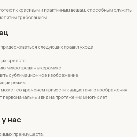
готеют к красивым и практичным вещам, способным служить
ют этим требованиям.
лец
 придерживаться следующих правил ухода:
щих средств
нию микротрещин в керамике
редить сублимационное изображение
ящий режим
й может со временем привести к выцветанию изображения
т первоначальный вид на протяжении многих лет
 у нас
оримых преимуществ: