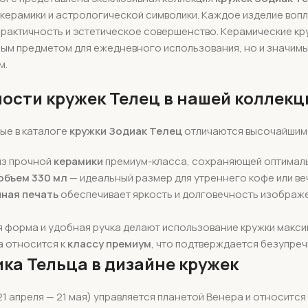
керамики и астрологической символики. Каждое изделие воп
рактичность и эстетическое совершенство. Керамические кр
ым предметом для ежедневного использования, но и значимы
м.
ости кружек Телец в нашей коллекц
ые в каталоге
кружки Зодиак Телец
отличаются высочайшим 
из прочной
керамики
премиум-класса, сохраняющей оптималь
объем 330 мл
— идеальный размер для утреннего кофе или ве
ная печать
обеспечивает яркость и долговечность изображе
 форма и удобная ручка делают использование кружки макс
а относится к
классу премиум
, что подтверждается безупре
ка Тельца в дизайне кружек
21 апреля — 21 мая) управляется планетой Венера и относится