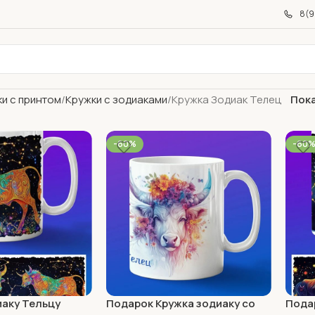
8(9
и с принтом
Кружки с зодиаками
Кружка Зодиак Телец
Пок
-60%
-60
аку Тельцу
Подарок Кружка зодиаку со
Пода