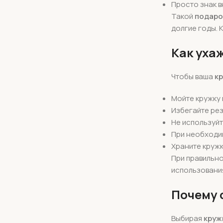
Просто знак 
Такой
подаро
долгие годы. 
Как уха
Чтобы ваша
кр
Мойте кружку 
Избегайте рез
Не используйт
При необходи
Храните кружк
При правильн
использовани
Почему 
Выбирая
круж