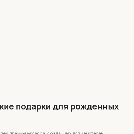
ские подарки для рожденных
елец
премиум-класса, созданных для ценителей