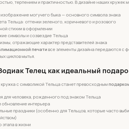
стью, терпением и практичностью. В дизайне наших кружек м
 изображение могучего быка — основного символа знака
та Тельца: оттенки зеленого, коричневого и розового
ной стихии в оформлении
кие символы и созвездие Тельца
ризмы, отражающие характер представителей знака
блимационной печати
все элементы дизайна передаются с ф
х циклов мытья.
Зодиак Телец как идеальный подаро
 кружка с символикой Тельца станет превосходным
подарко
я для человека, рожденного под знаком Тельца
и обновление интерьера
ьные праздники (особенно для Тельцов, которые часто выби
яйством)
 этапа в жизни