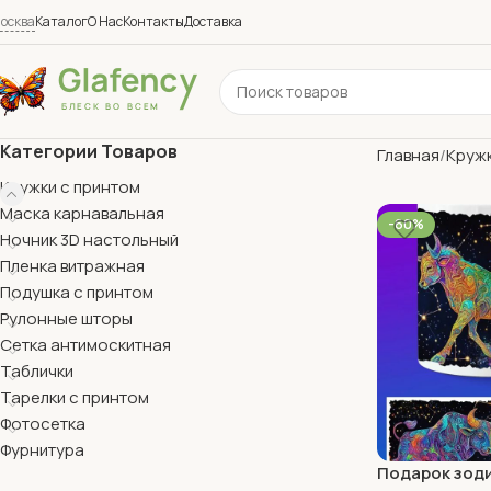
осква
Каталог
О Нас
Контакты
Доставка
Категории Товаров
Главная
Кружк
Кружки с принтом
Маска карнавальная
-60%
Ночник 3D настольный
Пленка витражная
Подушка с принтом
Рулонные шторы
Сетка антимоскитная
Таблички
Тарелки с принтом
Фотосетка
Фурнитура
Подарок зоди