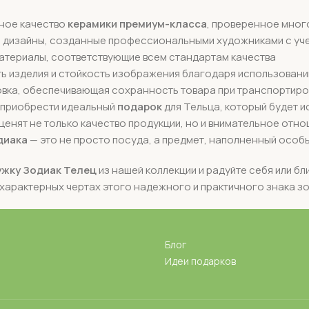
ное качество
керамики премиум-класса
, проверенное мног
 дизайны, созданные профессиональными художниками с уче
атериалы, соответствующие всем стандартам качества
ь изделия и стойкость изображения благодаря использован
овка, обеспечивающая сохранность товара при транспортиро
приобрести идеальный
подарок
для Тельца, который будет 
ценят не только качество продукции, но и внимательное отно
диака
— это не просто посуда, а предмет, наполненный особ
ужку Зодиак Телец
из нашей коллекции и радуйте себя или бл
характерных чертах этого надежного и практичного знака з
Блог
Идеи подарков