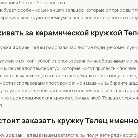
внимания без особого повода
к
будет особенно ценен для Тельцов, которые от природы тя
Керамические кружки премиум-класса полностью соответству
живать за керамической кружкой Те
ужка Зодиак Телец
радовала вас долгие годы, рекомендуем
вручную мягкой губкой с использованием неабразивных мою
ких перепадов температур, которые могут привести к появле
е металлические щетки и жесткие губки, которые могут пов
мости использования посудомоечной машины выбирайте щад
у в сухом месте, избегая прямого солнечного света, которы
ом уходе
керамическая кружка
с символикой Тельца сохрани
я.
стоит заказать кружку Телец именно
ку Зодиак Телец
в нашем каталоге, вы получаете ряд неосп