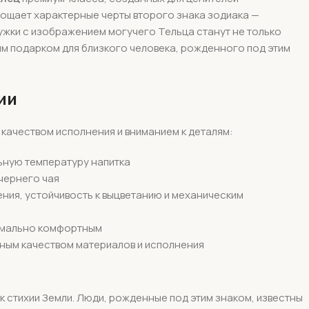
лощает характерные черты второго знака зодиака —
ужки с изображением могучего Тельца станут не только
м подарком для близкого человека, рожденного под этим
ии
качеством исполнения и вниманием к деталям:
ную температуру напитка
чернего чая
ния, устойчивость к выцветанию и механическим
имально комфортным
чным качеством материалов и исполнения
 к стихии Земли. Люди, рожденные под этим знаком, известны