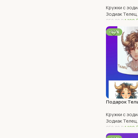
Кружки с зод
Зодиак Телец
1 180
950,00
₽
В Корзину
-60%
Подарок Тель
аниме
Кружки с зод
Зодиак Телец
1 180
950,00
₽
В Корзину