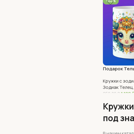
-60%
Подарок Тел
Кружки с зод
Зодиак Телец
1 180
950,00
₽
В Корзину
Кружки
под зн
В нашем катал