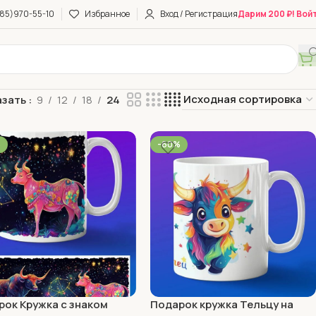
85)970-55-10
Избранное
Вход / Регистрация
Дарим 200 ₽! Вой
азать
9
12
18
24
%
-60%
рок Кружка с знаком
Подарок кружка Тельцу на