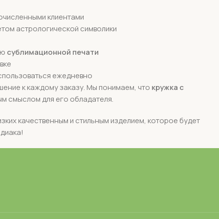
очисленными клиентами
том астрологической символики
ию
сублимационной печати
вке
использоваться ежедневно
шение к каждому заказу. Мы понимаем, что
кружка с
ым смыслом для его обладателя.
изких качественным и стильным изделием, которое будет
одиака!