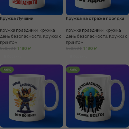
Кружка Лучший
Кружка на страже порядка
специалиста по
Кружка праздники
,
Кружка
Кружка праздники
,
Кружка
безопасности
день безопасности
,
Кружки с
день безопасности
,
Кружки с
принтом
принтом
1 180
₽
1 180
₽
950,00
₽
950,00
₽
В Корзину
В Корзину
-60%
-60%