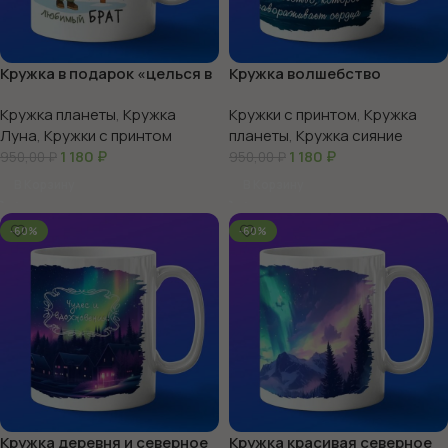
Кружка в подарок «целься в
Кружка волшебство
луну»
северное сияние
Кружка планеты
,
Кружка
Кружки с принтом
,
Кружка
Луна
,
Кружки с принтом
планеты
,
Кружка сияние
1 180
₽
1 180
₽
950,00
₽
950,00
₽
В Корзину
В Корзину
-60%
-60%
Кружка деревня и северное
Кружка красивая северное