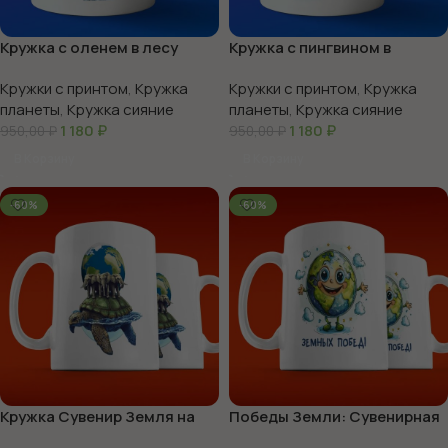
Кружка с оленем в лесу
Кружка с пингвином в
северное сияние
арктике
Кружки с принтом
,
Кружка
Кружки с принтом
,
Кружка
планеты
,
Кружка сияние
планеты
,
Кружка сияние
1 180
₽
1 180
₽
950,00
₽
950,00
₽
В Корзину
В Корзину
-60%
-60%
Кружка Сувенир Земля на
Победы Земли: Сувенирная
Трёх Слонах
кружка