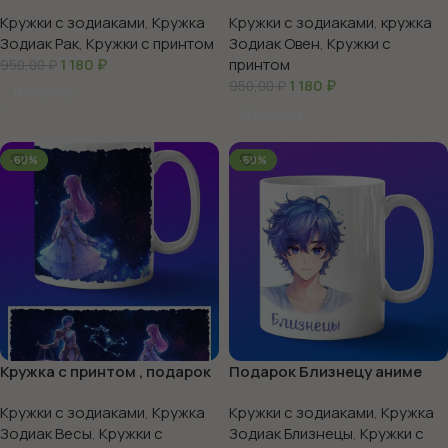
Рак
принтом, подарок Овну
Кружки с зодиаками
,
Кружка
Кружки с зодиаками
,
кружка
Зодиак Рак
,
Кружки с принтом
Зодиак Овен
,
Кружки с
1 180
₽
принтом
950,00
₽
1 180
₽
950,00
₽
В Корзину
В Корзину
-60%
-60%
Кружка с принтом , подарок
Подарок Близнецу аниме
знаку зодиака Весы
Кружки с зодиаками
,
Кружка
Кружки с зодиаками
,
Кружка
Зодиак Весы
,
Кружки с
Зодиак Близнецы
,
Кружки с