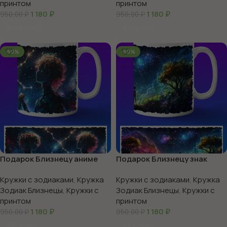
принтом
принтом
1 180
₽
1 180
₽
950,00
₽
950,00
₽
В Корзину
В Корзину
-60%
-60%
Подарок Близнецу аниме
Подарок Близнецу знак
зодиака
Кружки с зодиаками
,
Кружка
Кружки с зодиаками
,
Кружка
Зодиак Близнецы
,
Кружки с
Зодиак Близнецы
,
Кружки с
принтом
принтом
1 180
₽
1 180
₽
950,00
₽
950,00
₽
В Корзину
В Корзину