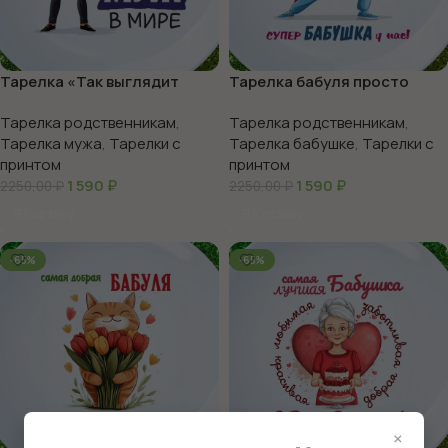
Тарелка «Так выглядит
Тарелка бабуля просто
лучший муж»
класс
Тарелка родственникам
,
Тарелка родственникам
,
Тарелка мужа
,
Тарелки с
Тарелка бабушке
,
Тарелки с
принтом
принтом
1 590
₽
1 590
₽
2250,00
₽
2250,00
₽
В Корзину
В Корзину
-65%
-65%
×