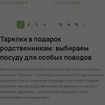
1 590
₽
1 590
₽
2250,00
₽
2250,00
₽
В Корзину
В Корзину
1
2
3
4
…
13
14
15
→
Тарелки в подарок
родственникам: выбираем
посуду для особых поводов
Выбор подарка для близких людей всегда требует особого
внимания. Тарелка – это не просто предмет посуды, а символ
домашнего уюта, семейных традиций и застолий. Подарив
красивую тарелку родственникам, вы выражаете заботу и
внимание, даря вещь, которая будет радовать глаз и
использоваться каждый день.