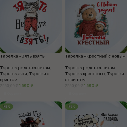
Тарелка «Зять взять
Тарелка «Крестный с новым
нечего»
годом»
Тарелка родственникам
,
Тарелка родственникам
,
Тарелка зятя
,
Тарелки с
Тарелка крестного
,
Тарелки
принтом
с принтом
1 590
₽
1 590
₽
2250,00
₽
2250,00
₽
В Корзину
В Корзину
-65%
-65%