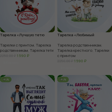
Тарелка «Лучшую тетю
Тарелка «Любимый
повышают до крестных»
крестный»
Тарелки с принтом
,
Тарелка
Тарелка родственникам
,
родственникам
,
Тарелка тети
Тарелка крестного
,
Тарелки
1 590
₽
с принтом
2250,00
₽
1 590
₽
2250,00
₽
В Корзину
В Корзину
-65%
-65%