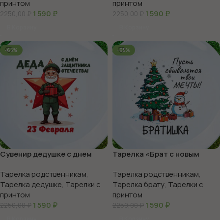
принтом
принтом
1 590
₽
1 590
₽
2250,00
₽
2250,00
₽
В Корзину
В Корзину
-65%
-65%
Сувенир дедушке с днем
Тарелка «Брат с новым
защитника отечества
годом Мечты»
Тарелка родственникам
,
Тарелка родственникам
,
Тарелка дедушке
,
Тарелки с
Тарелка брату
,
Тарелки с
принтом
принтом
1 590
₽
1 590
₽
2250,00
₽
2250,00
₽
В Корзину
В Корзину