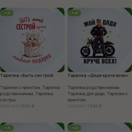
-65%
-65%
Тарелка «Быть сестрой
Тарелка «Дядя круче всех»
лучше»
Тарелки с принтом
,
Тарелка
Тарелка родственникам
,
родственникам
,
Тарелка
Тарелка для дяди
,
Тарелки с
сестры
принтом
1 590
₽
1 590
₽
2250,00
₽
2250,00
₽
В Корзину
В Корзину
-65%
-65%