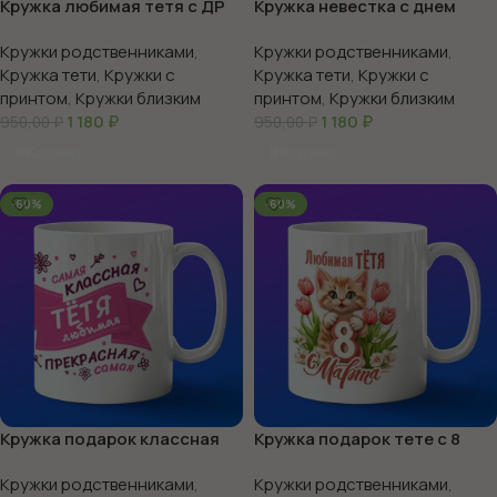
Кружка любимая тетя с ДР
Кружка невестка с днем
рождения
Кружки родственниками
,
Кружки родственниками
,
Кружка тети
,
Кружки с
Кружка тети
,
Кружки с
принтом
,
Кружки близким
принтом
,
Кружки близким
1 180
₽
1 180
₽
950,00
₽
950,00
₽
В Корзину
В Корзину
-60%
-60%
Кружка подарок классная
Кружка подарок тете с 8
тетя
марта
Кружки родственниками
,
Кружки родственниками
,