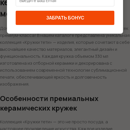
керамика для особенных
моментов
ЗАБРАТЬ БОНУС
Добро пожаловать в мир эксклюзивных керамических кружек
премиум-класса! В нашем каталоге представлена уникальная
коллекция «Кружки тети» — изделия, которые сочетают в себе
высочайшее качество материалов, элегантный дизайн и
функциональность. Каждая кружка объемом 330 мл
изготовлена из отборной керамики и декорирована с
использованием современной технологии сублимационной
печати, обеспечивающей яркость и долговечность
изображения.
Особенности премиальных
керамических кружек
Коллекция «Кружки тети» — это не просто посуда, а
настоящее произведение искусства. Каждое изделие