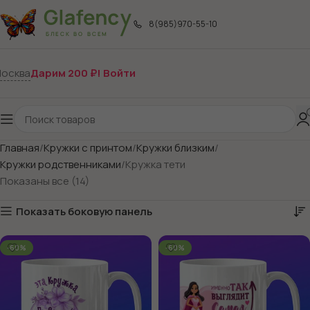
8(985)970-55-10
осква
Дарим 200 ₽! Войти
Главная
Кружки с принтом
Кружки близким
Кружки родственниками
Кружка тети
Показаны все (14)
Показать боковую панель
-60%
-60%