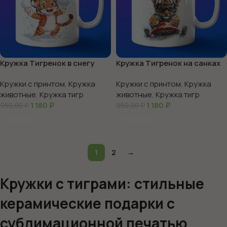
Кружка Тигренок в снегу
Кружка Тигренок на санках
Кружки с принтом
,
Кружка
Кружки с принтом
,
Кружка
животные
,
Кружка тигр
животные
,
Кружка тигр
1 180
₽
1 180
₽
950,00
₽
950,00
₽
В Корзину
В Корзину
1
2
→
Кружки с тиграми: стильные
керамические подарки с
сублимационной печатью