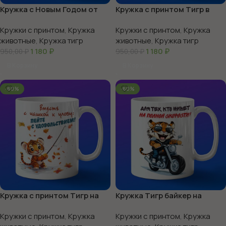
Кружка с Новым Годом от
Кружка с принтом Тигр в
Тигренок
школе
Кружки с принтом
,
Кружка
Кружки с принтом
,
Кружка
животные
,
Кружка тигр
животные
,
Кружка тигр
1 180
₽
1 180
₽
950,00
₽
950,00
₽
В Корзину
В Корзину
-60%
-60%
Кружка с принтом Тигр на
Кружка Тигр байкер на
рыбалке
мотоцикле
Кружки с принтом
,
Кружка
Кружки с принтом
,
Кружка