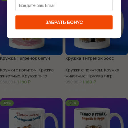
ЗАБРАТЬ БОНУС
Кружка Тигренок бегун
Кружка Тигренок босс
Кружки с принтом
,
Кружка
Кружки с принтом
,
Кружка
животные
,
Кружка тигр
животные
,
Кружка тигр
1 180
₽
1 180
₽
950,00
₽
950,00
₽
В Корзину
В Корзину
-60%
-60%