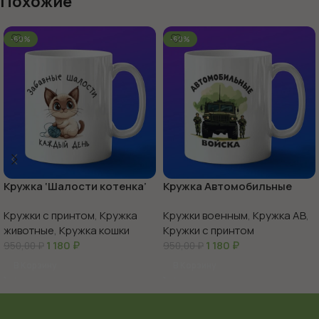
Похожие
-60%
-60%
Кружка ‘Шалости котенка’
Кружка Автомобильные
веселье в каждой чашке
войска России
Кружки с принтом
,
Кружка
Кружки военным
,
Кружка АВ
,
животные
,
Кружка кошки
Кружки с принтом
1 180
₽
1 180
₽
950,00
₽
950,00
₽
В Корзину
В Корзину