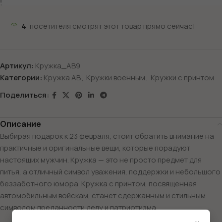
4
посетителя смотрят этот товар прямо сейчас!
Артикул:
Кружка_АВ9
Категории:
Кружка АВ
,
Кружки военным
,
Кружки с принтом
Поделиться:
Описание
Выбирая подарок к 23 февраля, стоит обратить внимание на
практичные и оригинальные вещи, которые порадуют
настоящих мужчин. Кружка — это не просто предмет для
питья, а отличный символ уважения, поддержки и небольшого
беззаботного юмора. Кружка с принтом, посвященная
автомобильным войскам, станет сдержанным и стильным
символом преданности делу и патриотизма.