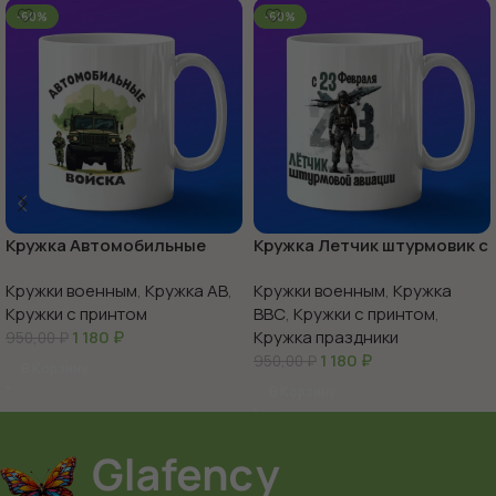
-60%
-60%
Кружка Автомобильные
Кружка Летчик штурмовик с
войска России
23 февраля
Кружки военным
,
Кружка АВ
,
Кружки военным
,
Кружка
Кружки с принтом
ВВС
,
Кружки с принтом
,
1 180
₽
Кружка праздники
950,00
₽
1 180
₽
950,00
₽
В Корзину
В Корзину