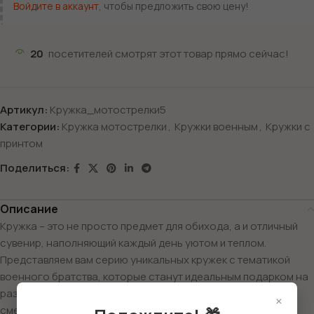
Войдите в аккаунт
, чтобы предложить свою цену!
20
посетителей смотрят этот товар прямо сейчас!
Артикул:
Кружка_мотострелки5
Категории:
Кружка мотострелки
,
Кружки военным
,
Кружки с
принтом
Поделиться:
Описание
Кружка – это не просто предмет для обихода, а и отличный
сувенир, наполняющий каждый день уютом и теплом.
Представляем вам серию уникальных кружек с тематикой
военного братства, которые станут идеальным подарком на
различные праздники. Кружка «Штурмовик» – это символ
×
смелости и отваги. С принтом, изображающим мощный