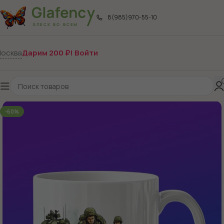
8(985)970-55-10
осква
Дарим 200 ₽! Войти
-60%