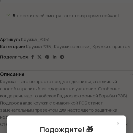
5
посетителей смотрят этот товар прямо сейчас!
Артикул:
Кружка_РЭБ1
Категории:
Кружка РЭБ
,
Кружки военным
,
Кружки с принтом
Поделиться:
Описание
Кружка — это не просто предмет для питья, а отличный
способ выразить благодарность и уважение. Особенно,
когда речь идет о войсках Радиоэлектронной Борьбы (РЭБ).
Подарок в виде кружки с символикой РЭБ станет
замечательным презентом для настоящего защитника
Родины. Приближается 23 февраля — День защитника
×
Отечества, и это отличный повод порадовать своих близких.
Подождите! 🎁