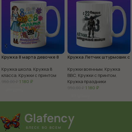
Кружка 8 марта девочке 8
Кружка Летчик штурмовик с
класс
23 февраля
Кружка школа
,
Кружка 8
Кружки военным
,
Кружка
класса
,
Кружки с принтом
ВВС
,
Кружки с принтом
,
1 180
₽
Кружка праздники
950,00
₽
1 180
₽
950,00
₽
В Корзину
В Корзину