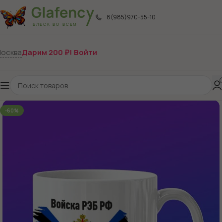
8(985)970-55-10
осква
Дарим 200 ₽! Войти
-60%