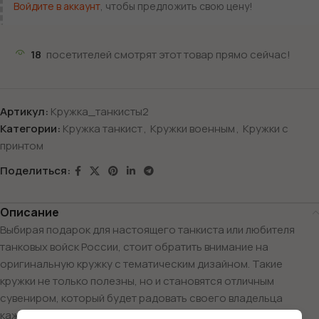
Войдите в аккаунт
, чтобы предложить свою цену!
18
посетителей смотрят этот товар прямо сейчас!
Артикул:
Кружка_танкисты2
Категории:
Кружка танкист
,
Кружки военным
,
Кружки с
принтом
Поделиться:
Описание
Выбирая подарок для настоящего танкиста или любителя
танковых войск России, стоит обратить внимание на
оригинальную кружку с тематическим дизайном. Такие
кружки не только полезны, но и становятся отличным
сувениром, который будет радовать своего владельца
каждый день.