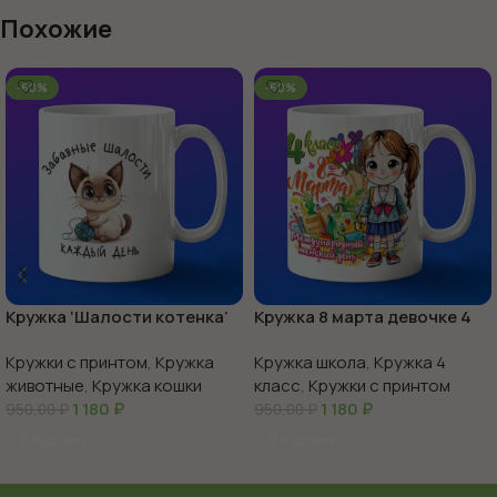
Похожие
-60%
-60%
Кружка ‘Шалости котенка’
Кружка 8 марта девочке 4
веселье в каждой чашке
класс
Кружки с принтом
,
Кружка
Кружка школа
,
Кружка 4
животные
,
Кружка кошки
класс
,
Кружки с принтом
1 180
₽
1 180
₽
950,00
₽
950,00
₽
В Корзину
В Корзину