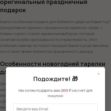
оригинальный праздничный
подарок
Ищете особенный подарок для любимого дяди на Новый год?
Декоративная тарелка с праздничной надписью «Дядя, с
Новым годом!» станет идеальным выбором, который
сочетает в себе оригинальность и практичность. Этот
стильный сувенир не только порадует вашего родственника,
но и станет ярким элементом праздничного декора.
Особенности новогодней тарелки
для дяди
×
Подождите! 🎁
Диаметр 20 см — оптимальный размер для декоративного
использования
Мы хотим подарить вам
200
₽ на счет для
Изготовлена из высококачественной керамики с
покупок!
сублимационной печатью
Яркий праздничный дизайн с новогодними мотивами