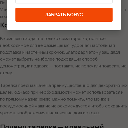
Персонализированная надпись «Дядя, с Новым годом!»
Универсальный подарок, который подойдет для дяди любого
ЗАБРАТЬ БОНУС
возраста
Комплектация и использование
В комплект входит не только сама тарелка, но и все
необходимое для ее размещения: удобная настольная
подставка и настенный крючок. Благодаря этому ваш дядя
сможет выбрать наиболее подходящий способ
демонстрации подарка — поставить на полку или повесить на
стену.
Тарелка предназначена преимущественно для декоративных
целей, однако при необходимости может использоваться и
по прямому назначению. Важно помнить, что мойка в
посудомоечной машине не рекомендуется, чтобы сохранить
яркость изображения и надписи на долгие годы.
Почему тарелка — идеальный