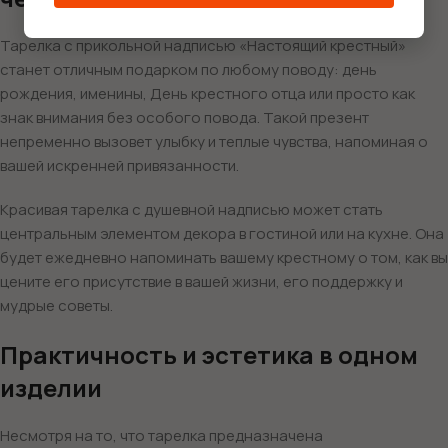
Тарелка с прикольной надписью «Настоящий крестный»
станет отличным подарком по любому поводу: день
рождения, именины, День крестного отца или просто как
знак внимания без особого повода. Такой презент
непременно вызовет улыбку и теплые чувства, напоминая о
вашей искренней привязанности.
Красивая тарелка с душевной надписью может стать
центральным элементом декора в гостиной или на кухне. Она
будет ежедневно напоминать вашему крестному о том, как вы
цените его присутствие в вашей жизни, его поддержку и
мудрые советы.
Практичность и эстетика в одном
изделии
Несмотря на то, что тарелка предназначена