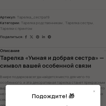
Артикул:
Тарелка_сестра19
Категории:
Тарелка родственникам
,
Тарелка сестры
,
Тарелки с принтом
Поделиться:
Описание
Тарелка «Умная и добрая сестра» —
символ вашей особенной связи
В мире подарков всегда найдется место для чего-то
особенного, и эта декоративная тарелка станет прекрасным
выражением любви и признательности для вашей сестры. Это
×
не просто предмет посуды, а символ вашей дружбы и теплых
Подождите! 🎁
семейных отношений, который будет радовать ее каждый
день.