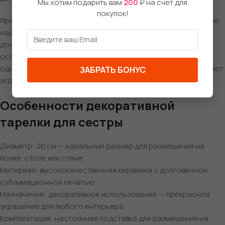
Мы хотим подарить вам
200
₽ на счет для
покупок!
Яркая керамическая тарелка диаметром 20 см с прикольной
надписью «Сестра — лучшая подруга, даже если иногда
достаёт!» непременно вызовет улыбку и напомнит о тех
особенных моментах, когда вы могли смеяться и спорить
одновременно. Сочные цвета и оригинальный дизайн делают
ЗАБРАТЬ БОНУС
этот подарок по-настоящему запоминающимся.
Особенности декоративной
тарелки для сестры
Диаметр: 20 см — идеальный размер для размещения на
полке, столе или стене
Материал: высококачественная керамика с долговечной
сублимационной печатью
Назначение: декоративное использование — прекрасное
украшение для любого интерьера
Комплектация: настольная подставка для размещения на