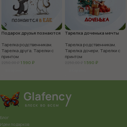
Подарок друзья познаются
Тарелка доченька мечты
в еде
сбываются
Тарелка родственникам
,
Тарелка родственникам
,
Тарелка друга
,
Тарелки с
Тарелка дочери
,
Тарелки с
принтом
принтом
1 590
₽
1 590
₽
2250,00
₽
2250,00
₽
В Корзину
В Корзину
Блог
Идеи подарков