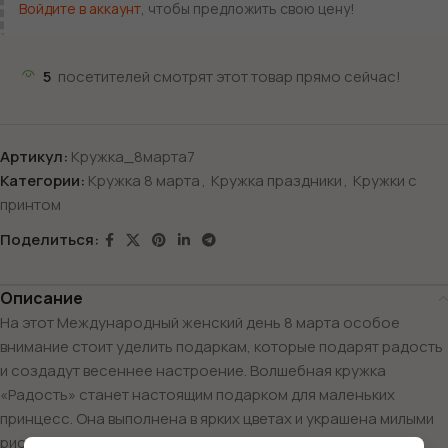
Войдите в аккаунт
, чтобы предложить свою цену!
5
посетителей смотрят этот товар прямо сейчас!
Артикул:
Кружка_8марта7
Категории:
Кружка 8 марта
,
Кружка праздники
,
Кружки с
принтом
Поделиться:
Описание
На этот Международный женский день 8 марта особое
внимание стоит уделить подаркам, которые подарят радость
и создадут весеннее настроение. Волшебная кружка
«Радость» станет настоящим подарком для маленьких
принцесс. Она выполнена в ярких цветах и украшена милыми
рисунками, которые добавят капельку магии в каждый