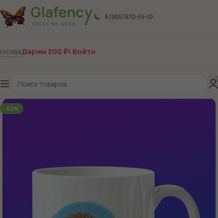
8(985)970-55-10
осква
Дарим 200 ₽! Войти
-60%