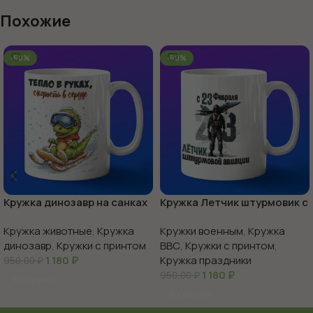
Похожие
-60%
-60%
Кружка динозавр на санках
Кружка Летчик штурмовик с
23 февраля
Кружка животные
,
Кружка
Кружки военным
,
Кружка
динозавр
,
Кружки с принтом
ВВС
,
Кружки с принтом
,
1 180
₽
Кружка праздники
950,00
₽
1 180
₽
950,00
₽
В Корзину
В Корзину