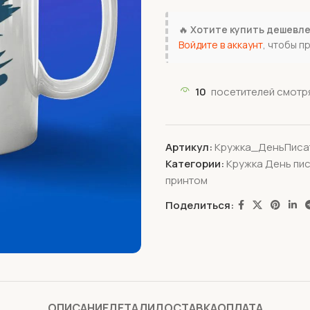
🔥
Хотите купить дешевл
Войдите в аккаунт
, чтобы п
10
посетителей смотря
Артикул:
Кружка_ДеньПиса
Категории:
Кружка День пи
принтом
Поделиться:
ОПИСАНИЕ
ДЕТАЛИ
ДОСТАВКА
ОПЛАТА