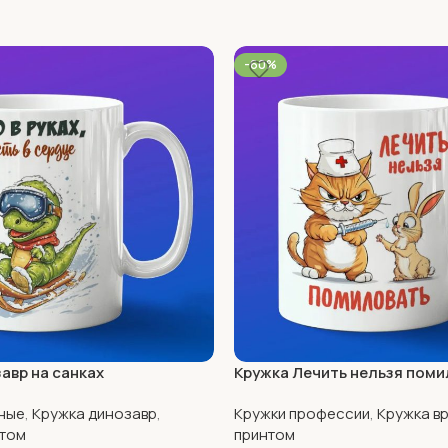
-60%
авр на санках
Кружка Лечить нельзя поми
ные
,
Кружка динозавр
,
Кружки профессии
,
Кружка в
нтом
принтом