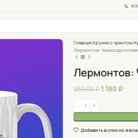
8(9
Главная
Кружки с принтом
К
Лермонтов: Чашка вдохнове
Лермонтов: 
1 180
₽
950,00
₽
Добавить в список жела