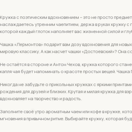
Кружка с поэтическим вдохновением – это не просто предмет
наслаждаетесь утренним чаепитием, держа в руках кружку с г
которой каждый глоток наполняет вас жизненной силой и гл
Чашка «Лермонтов» подарит вам дозу вдохновения для новых 
мировую классику. А как насчет чашки «Достоевский»? Она с
Не остаётся в стороне и Антон Чехов, кружка которого ста
капля чая будет напоминать о красоте простых вещей. Чашка
Никогда не забудьте о прикольных кружках с яркими принтами
рождения для друзей и близких. Крутая и милая кружка для в
вдохновляет на творчество и радость.
Заполните своё утро ароматным чаем или кофе в кружке, кото
мгновения в привычном ритме. Выбирайте кружку, которая буд