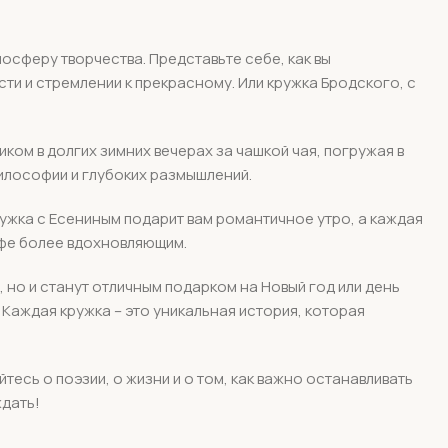
осферу творчества. Представьте себе, как вы
ти и стремлении к прекрасному. Или кружка Бродского, с
ком в долгих зимних вечерах за чашкой чая, погружая в
философии и глубоких размышлений.
ужка с Есениным подарит вам романтичное утро, а каждая
офе более вдохновляющим.
 но и станут отличным подарком на Новый год или день
. Каждая кружка – это уникальная история, которая
есь о поэзии, о жизни и о том, как важно останавливать
ждать!