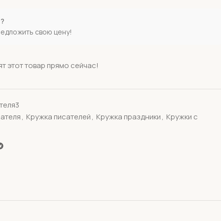
е?
редложить свою цену!
т этот товар прямо сейчас!
теля3
сателя
,
Кружка писателей
,
Кружка праздники
,
Кружки с