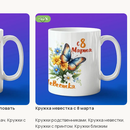
-60%
ловать
Кружка невестка с 8 марта
рач
,
Кружки с
Кружки родственниками
,
Кружка невестки
,
Кружки с принтом
,
Кружки близким