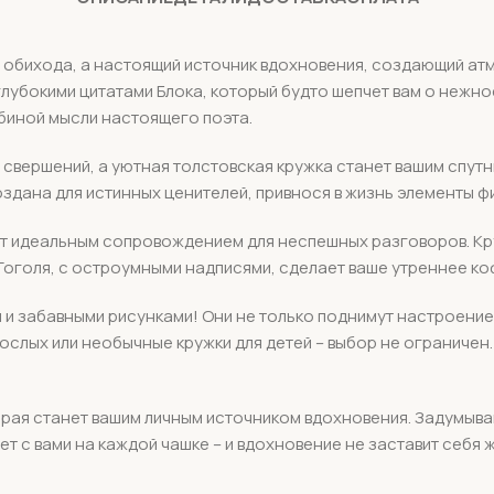
 обихода, а настоящий источник вдохновения, создающий атм
лубокими цитатами Блока, который будто шепчет вам о нежнос
убиной мысли настоящего поэта.
свершений, а уютная толстовская кружка станет вашим спутни
оздана для истинных ценителей, привнося в жизнь элементы 
нет идеальным сопровождением для неспешных разговоров. Кр
 Гоголя, с остроумными надписями, сделает ваше утреннее к
 и забавными рисунками! Они не только поднимут настроение,
зрослых или необычные кружки для детей – выбор не ограничен
рая станет вашим личным источником вдохновения. Задумывайт
ет с вами на каждой чашке – и вдохновение не заставит себя 