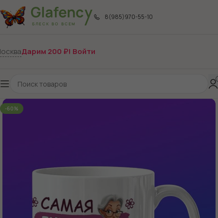
8(985)970-55-10
осква
Дарим 200 ₽! Войти
-60%