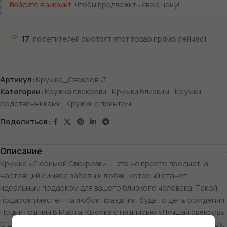
Войдите в аккаунт
, чтобы предложить свою цену!
17
посетителей смотрят этот товар прямо сейчас!
Артикул:
Кружка_Свекровь7
Категории:
Кружка свекрови
,
Кружки близким
,
Кружки
родственниками
,
Кружки с принтом
Поделиться:
Описание
Кружка «Любимой Свекрови» — это не просто предмет, а
настоящий символ заботы и любви, который станет
идеальным подарком для вашего близкого человека. Такой
подарок уместен на любой праздник: будь то день рождения,
Новый год или 8 Марта. Кружка с надписью «Лучшая свекровь:
С Днём Рождения!» поднимет её настроение и согреет душу,