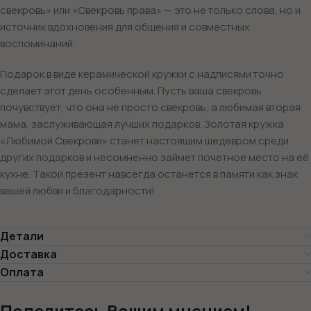
свекровь» или «Свекровь права» — это не только слова, но и
источник вдохновения для общения и совместных
воспоминаний.
Подарок в виде керамической кружки с надписями точно
сделает этот день особенным. Пусть ваша свекровь
почувствует, что она не просто свекровь, а любимая вторая
мама, заслуживающая лучших подарков. Золотая кружка
«Любимой Свекрови» станет настоящим шедевром среди
других подарков и несомненно займет почетное место на её
кухне. Такой презент навсегда останется в памяти как знак
вашей любви и благодарности!
Детали
Доставка
Оплата
Поделитесь Вашим мнением!