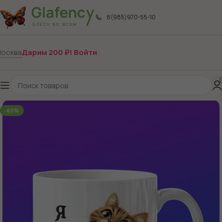
8(985)970-55-10
осква
Дарим 200 ₽! Войти
-60%