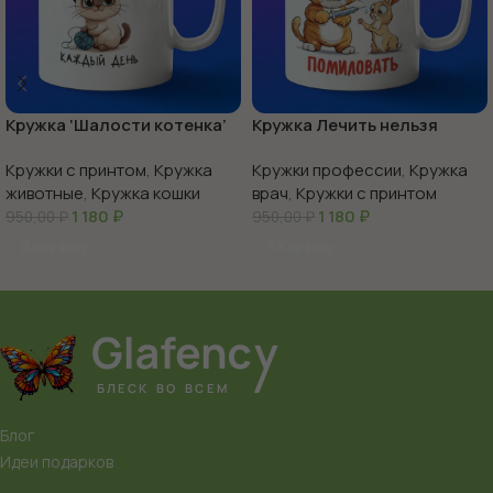
Кружка ‘Шалости котенка’
Кружка Лечить нельзя
веселье в каждой чашке
помиловать
Кружки с принтом
,
Кружка
Кружки профессии
,
Кружка
животные
,
Кружка кошки
врач
,
Кружки с принтом
1 180
₽
1 180
₽
950,00
₽
950,00
₽
В Корзину
В Корзину
Блог
Идеи подарков