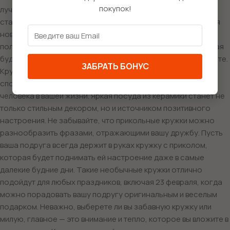
покупок!
лучшего, и керамическая кружка с уникальным дизайном
станет отличным подарком на день рождения или даже для
новогоднего праздника. Представьте, как приятно будет
получить офигенную кружку с подколами о дружбе, которая
будет напоминать о веселых моментах, проведенных вместе.
ЗАБРАТЬ БОНУС
Кружка «самой крутой подруге на свете» — это отличный
способ выразить свои чувства и подчеркнуть важность
человека в вашей жизни. Яркая посуда из керамики станет не
только стильным декором, но и источником позитивного
настроения. Не забывайте, что прикольные кружки можно
разнообразить фразами, отражающими вашу дружбу. Пусть
ваша подруга всегда держит в руках кружку с приколом,
которая будет поднимать ей настроение даже в самые
далекие будние дни. Такие необычные кружки отлично
подойдут для любых праздников, включая 23 февраля, когда
можно порадовать вашу подругу оригинальным и веселым
подарком. Неважно, выберете ли вы забавную кружку или
милую, главное — это внимание и тепло, которое вы вложите в