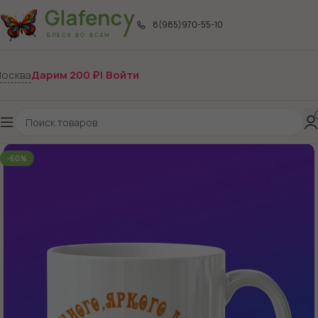
8(985)970-55-10
осква
Дарим 200 ₽! Войти
-60%