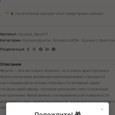
6
посетителей смотрят этот товар прямо сейчас!
Артикул:
Кружка_Фрукт11
Категории:
Кружка фрукты
,
Кружка хобби
,
Кружки с принтом
Поделиться:
Описание
Фрукты — это не только полезно, но и очень ярко! Кружки с
притягательными дизайнерскими решениями становятся
настоящими мега-хитами. Начнём с позитивной чашки
«Ананасовый заряд», которая наполняет утро солнечным
настроением. Яркий ананас на керамической поверхности
добавляет к дню свежести и радости, а каждый глоток словно
обещает вкусное приключение.
×
Подождите! 🎁