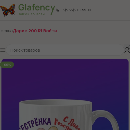
8(985)970-55-10
осква
Дарим 200 ₽! Войти
-60%