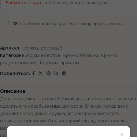
Войдите в аккаунт
, чтобы предложить свою цену!
18
посетителей смотрят этот товар прямо сейчас!
Артикул:
Кружка_сестра25
Категории:
Кружка сестра
,
Кружки близким
,
Кружки
родственниками
,
Кружки с принтом
Поделиться:
Описание
День рождения — это особенный день, и каждый из нас хочет
сделать его незабываемым для своих близких. Когда дело
доходит до подарков, кружка для сестры может стать
отличным вариантом. Эта, на первый взгляд, простая вещь
может выразить вашу любовь и заботу, а также поднять
×
настроение имениннице.