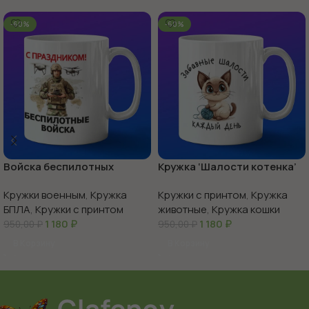
-60%
-60%
Войска беспилотных
Кружка ‘Шалости котенка’
систем с праздником
веселье в каждой чашке
Кружки военным
,
Кружка
Кружки с принтом
,
Кружка
БПЛА
,
Кружки с принтом
животные
,
Кружка кошки
1 180
₽
1 180
₽
950,00
₽
950,00
₽
В Корзину
В Корзину