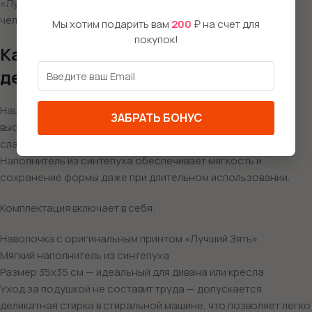
«Лучший зять» подчеркнет, насколько ценен и важен этот
человек в вашей жизни.
Мы хотим подарить вам
200
₽ на счет для
покупок!
Качество и комфорт в каждой
детали
Наша декоративная подушка изготовлена из
ЗАБРАТЬ БОНУС
высококачественного габардина — материала, который
славится своей прочностью и приятной текстурой.
Наполнитель из синтепуха обеспечивает мягкость и
сохранение формы даже при длительном использовании.
Комплектация включает в себя:
Наволочка с оригинальным принтом «Лучший Зять»
Мягкий наполнитель из синтепуха
Размер 35х35 см — идеальный для дивана или кресла
Уход за подушкой не составит труда — допускается
деликатная стирка в стиральной машине, что позволяет легко