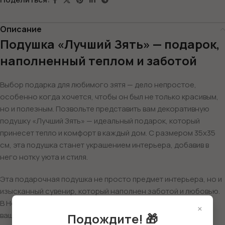
Описание
Подушка «Лучший Зять» — подарок,
наполненный теплом и заботой
Выбор подарка для любимого зятя — дело непростое,
особенно когда хочется, чтобы он был не только красивым,
но и полезным. Позвольте представить вам декоративную
подушку «Лучший Зять» — идеальный подарок, который
принесет тепло и комфорт в каждый дом. С размером 35х35
см, эта подушка станет украшением интерьера, добавив в
него нотку уюта и стиля.
Эта подарочная подушка не просто предмет интерьера, но и
изысканный сувенир, который наполнен заботой и любовью.
В Новый год или на День рождения, она станет символом
×
ваших нежных чувств к его владельцу. Подушка с надписью
Подождите! 🎁