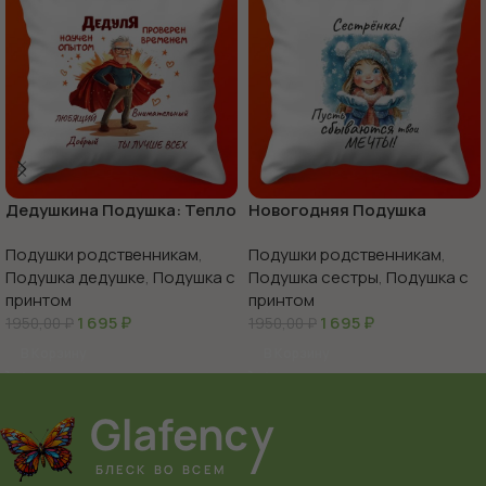
Дедушкина Подушка: Тепло
Новогодняя Подушка
и Уют
Сестра Мечты: Уютный
Подушки родственникам
,
Подушки родственникам
,
Сон, 35х35
Подушка дедушке
,
Подушка с
Подушка сестры
,
Подушка с
принтом
принтом
1 695
₽
1 695
₽
1950,00
₽
1950,00
₽
В Корзину
В Корзину