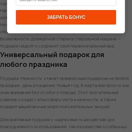
ощупь и долговечного материала
Наполнитель — мягкий синтепух, который не вызывает
ЗАБРАТЬ БОНУС
аллергии и хорошо сохраняет форму
Нежный дизайн с трогательной надписью, который
обязательно понравится вашей внучке
Возможность деликатной стирки в стиральной машине —
подушка надолго сохранит свой первоначальный вид
Универсальный подарок для
любого праздника
Подушка ‘Нежность’ станет прекрасным подарком на любой
праздник: день рождения, Новый год, 8 марта или просто как
знак внимания без особого повода. Этот трогательный
сувенир создаст атмосферу уюта и нежности, а также
подарит вашей внучке море положительных эмоций.
Декоративные подушки с надписями подходят как для
повседневного использования, так и в качестве особенных