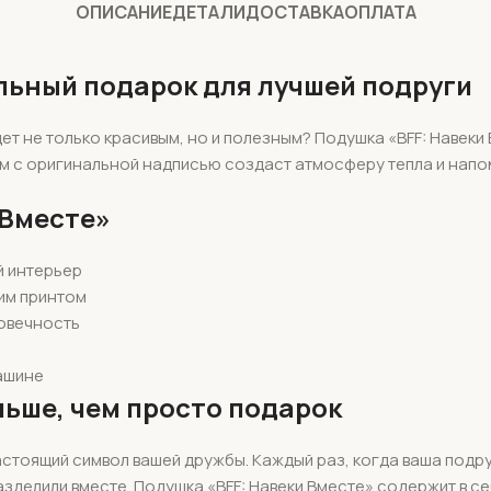
ОПИСАНИЕ
ДЕТАЛИ
ДОСТАВКА
ОПЛАТА
льный подарок для лучшей подруги
ет не только красивым, но и полезным? Подушка «BFF: Навек
м с оригинальной надписью создаст атмосферу тепла и напо
 Вместе»
й интерьер
им принтом
говечность
ашине
льше, чем просто подарок
стоящий символ вашей дружбы. Каждый раз, когда ваша подруг
азделили вместе. Подушка «BFF: Навеки Вместе» содержит в се