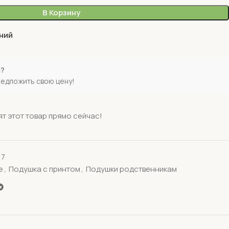
В Корзину
ний
е?
редложить свою цену!
т этот товар прямо сейчас!
17
е
,
Подушка с принтом
,
Подушки родственникам