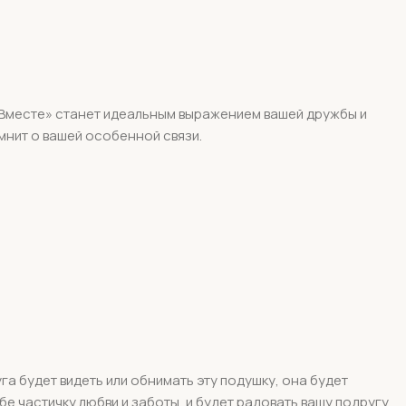
и Вместе» станет идеальным выражением вашей дружбы и
мнит о вашей особенной связи.
а будет видеть или обнимать эту подушку, она будет
бе частичку любви и заботы, и будет радовать вашу подругу