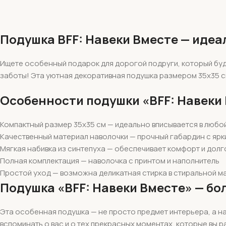
Подушка BFF: Навеки Вместе — идеа
Ищете особенный подарок для дорогой подруги, который буд
заботы! Эта уютная декоративная подушка размером 35х35 с
Особенности подушки «BFF: Навеки
Компактный размер 35х35 см — идеально вписывается в любо
Качественный материал наволочки — прочный габардин с ярк
Мягкая набивка из синтепуха — обеспечивает комфорт и дол
Полная комплектация — наволочка с принтом и наполнитель
Простой уход — возможна деликатная стирка в стиральной м
Подушка «BFF: Навеки Вместе» — бо
Эта особенная подушка — не просто предмет интерьера, а на
вспоминать о вас и о тех прекрасных моментах, которые вы р