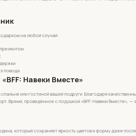
дник
подарком на любой случай:
 презентом
к
ддержки
ез повода
 «BFF: Навеки Вместе»
 спальне или гостиной вашей подруги. Благодаря качественн
рт. Время, проведённое с подушкой «BFF: Навеки Вместе», — 
рдина, который сохраняет яркость цветов и форму даже посл