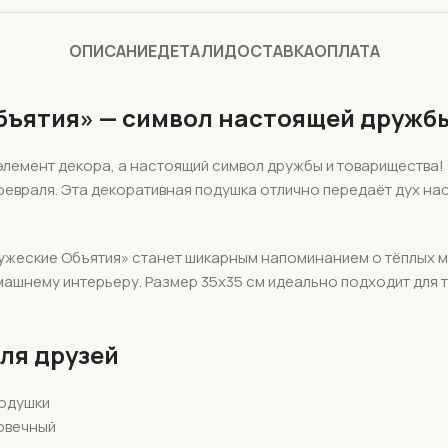
ОПИСАНИЕ
ДЕТАЛИ
ДОСТАВКА
ОПЛАТА
бъятия» — символ настоящей дружб
лемент декора, а настоящий символ дружбы и товарищества!
3 февраля. Эта декоративная подушка отлично передаёт дух н
ружеские Объятия» станет шикарным напоминанием о тёплых 
шнему интерьеру. Размер 35х35 см идеально подходит для тог
ля друзей
подушки
говечный