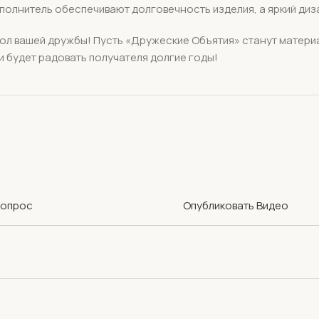
аполнитель обеспечивают долговечность изделия, а яркий ди
вол вашей дружбы! Пусть «Дружеские Объятия» станут матер
и будет радовать получателя долгие годы!
Вопрос
Опубликовать Видео