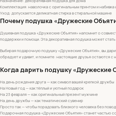
Назначение: декоративная подушка для дома
Комплектация: наволочка с оригинальным принтом и набивка 
Уход: допускается деликатная стирка в стиральной машине
Почему подушка «Дружеские Объяти
Душевная подушка «Дружеские Объятия» напомнит о совместн
поддержки и помощи. Эта декоративная подушка может стать 
Выбирая подарочную подушку «Дружеские Объятия», вы дарите
обрадует и удивит, и помните: настоящие друзья остаются с 
Когда дарить подушку «Дружеские 
На день рождения друга — как символ вашей крепкой дружбы
На Новый год — как тёплый и уютный подарок
На 23 февраля — как оригинальный презент мужчине
На день дружбы — как тематический сувенир
Просто так — чтобы порадовать близкого человека без пово
Подарочная подушка «Дружеские Объятия» станет частью со