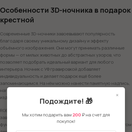
Особенности 3D-ночника в подарок
крестной
Современные 3D-ночники завоевывают популярность
благодаря своему уникальному дизайну и эффекту
объёмного изображения. Они могут принимать различные
формы — от милых животных до абстрактных узоров, что
позволяет подобрать идеальный вариант для любого
интерьера. Ночник с УФ гравировкой добавляет
индивидуальность и делает подарок ещё более
запоминающимся. На нём можно нанести памятную надпись,
например «Лучшей крестной», или её имя, что придаст
×
изделию личную нотку и подчеркнет особое отношение.
Подождите! 🎁
RGB-подсветка позволяет менять цветовую гамму в
Мы хотим подарить вам
200
₽ на счет для
зависимости от настроения или интерьера комнаты. Такая
покупок!
функциональность делает ночник универсальным элементом
декора, который может адаптироваться под любую