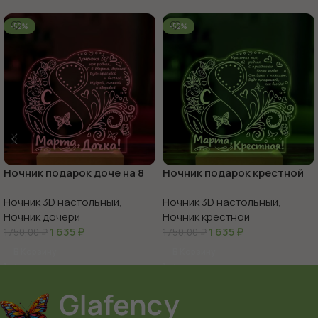
-52%
-52%
Ночник подарок доче на 8
Ночник подарок крестной
марта
на 8 марта
Ночник 3D настольный
,
Ночник 3D настольный
,
Ночник дочери
Ночник крестной
1 635
₽
1 635
₽
1750,00
₽
1750,00
₽
В Корзину
В Корзину