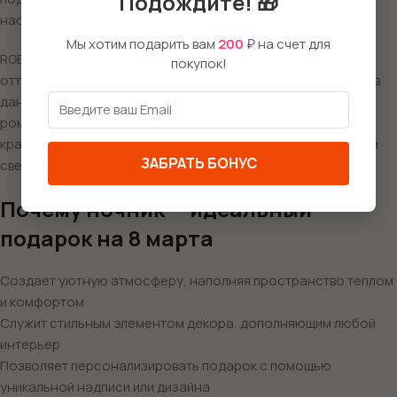
Подождите! 🎁
настроение или интерьер комнаты.
Мы хотим подарить вам
200
₽ на счет для
RGB-подсветка дает возможность выбирать из множества
покупок!
оттенков, создавая именно ту атмосферу, которая нужна в
данный момент. Мягкий голубой для спокойного вечера,
романтичный розовый для особого настроения или яркий
красный для энергичного утра — все это доступно с одним
ЗАБРАТЬ БОНУС
светильником.
Почему ночник — идеальный
подарок на 8 марта
Создает уютную атмосферу, наполняя пространство теплом
и комфортом
Служит стильным элементом декора, дополняющим любой
интерьер
Позволяет персонализировать подарок с помощью
уникальной надписи или дизайна