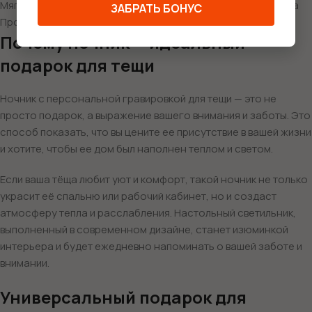
Мягкий, приятный свет, создающий атмосферу тепла и уюта
ЗАБРАТЬ БОНУС
Простота использования и долговечность
Почему ночник — идеальный
подарок для тещи
Ночник с персональной гравировкой для тещи — это не
просто подарок, а выражение вашего внимания и заботы. Это
способ показать, что вы цените ее присутствие в вашей жизни
и хотите, чтобы ее дом был наполнен теплом и светом.
Если ваша тёща любит уют и комфорт, такой ночник не только
украсит её спальню или рабочий кабинет, но и создаст
атмосферу тепла и расслабления. Настольный светильник,
выполненный в современном дизайне, станет изюминкой
интерьера и будет ежедневно напоминать о вашей заботе и
внимании.
Универсальный подарок для