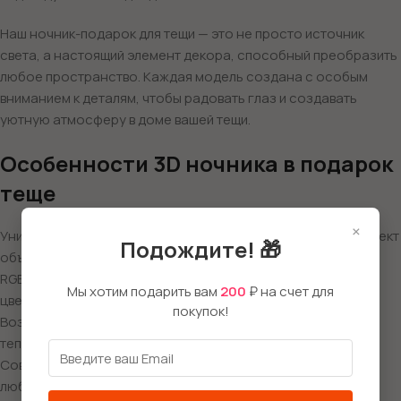
Наш ночник-подарок для тещи — это не просто источник
света, а настоящий элемент декора, способный преобразить
любое пространство. Каждая модель создана с особым
вниманием к деталям, чтобы радовать глаз и создавать
уютную атмосферу в доме вашей тещи.
Особенности 3D ночника в подарок
теще
×
Уникальная 3D технология, создающая впечатляющий эффект
Подождите! 🎁
объемного изображения
RGB подсветка с возможностью выбора из множества
Мы хотим подарить вам
200
₽ на счет для
цветовых решений
покупок!
Возможность нанесения персональной гравировки с
теплыми словами или поздравлением
Современный дизайн, который гармонично вписывается в
любой интерьер