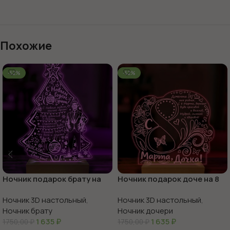
Похожие
-52%
-52%
Ночник подарок брату на
Ночник подарок доче на 8
новый год
марта
Ночник 3D настольный
,
Ночник 3D настольный
,
Ночник брату
Ночник дочери
1 635
₽
1 635
₽
1750,00
₽
1750,00
₽