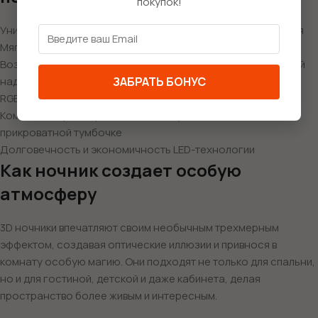
покупок!
Уникальный дизайн с эффектом трехмерного изображения
Мягкое и приятное освещение, не раздражающее глаза
Возможность персонализации с помощью индивидуальной
ЗАБРАТЬ БОНУС
надписи
RGB подсветка с выбором различных цветов и оттенков
Компактный размер, позволяющий разместить ночник на
прикроватной тумбочке
Долговечность и экономичность LED-технологии
Как ночник создает особую
атмосферу
3D ночники впечатляют своим необычным трехмерным
эффектом, создавая оптические иллюзии и привнося в
комнату особую магию. Они подходят не только для спальни,
но и для гостиной, детской и даже кабинета, делая
пространство более живым и интересным.