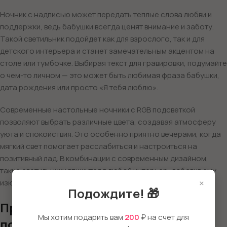
Ночник с надписью может передать теплые слова любви и
поддержки, ведь бабушки всегда ценят внимание и заботу.
Такой светильник подойдет как для взрослого, так и для
детского интерьера и станет замечательным акцентом на
столе или тумбочке. Выбирая текст для гравировки, подумайте
о чем-то личном — это может быть любимая фраза бабушки,
дата рождения или просто «Я тебя люблю».
Современные настольные ночники с RGB подсветкой
позволяют выбрать различные цвета, создавая атмосферу
уюта и спокойствия. Это особенно приятно вечерами, когда
мягкий свет помогает расслабиться и настроиться на
позитивный лад. В комбинации с современным дизайном,
такие светильники впишутся в любой интерьер, добавив ему
×
изюминку.
Подождите! 🎁
Преимущества 3D ночника в
Мы хотим подарить вам
200
₽ на счет для
подарок бабушке