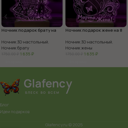
Ночник подарок брату на
Ночник подарок жене на 8
новый год
марта
Ночник 3D настольный
,
Ночник 3D настольный
,
Ночник брату
Ночник жены
1 635
₽
1 635
₽
1750,00
₽
1750,00
₽
В Корзину
В Корзину
Блог
Идеи подарков
Glafency.ru © 2025