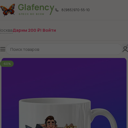
8(985)970-55-10
осква
Дарим 200 ₽! Войти
-60%