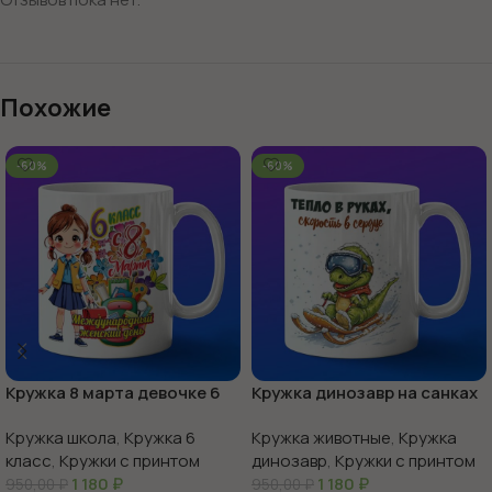
Похожие
-60%
-60%
Кружка 8 марта девочке 6
Кружка динозавр на санках
класс
Кружка школа
,
Кружка 6
Кружка животные
,
Кружка
класс
,
Кружки с принтом
динозавр
,
Кружки с принтом
1 180
₽
1 180
₽
950,00
₽
950,00
₽