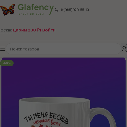
8(985)970-55-10
осква
Дарим 200 ₽! Войти
-60%