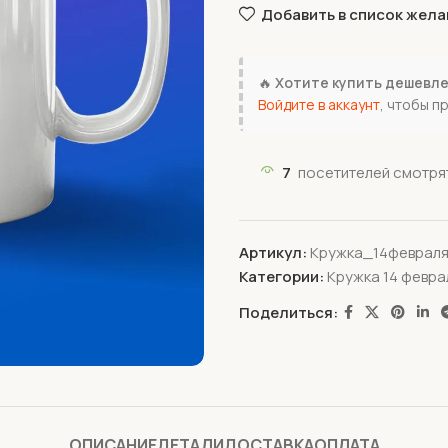
Добавить в список жела
🔥
Хотите купить дешевл
Войдите в аккаунт
, чтобы п
7
посетителей смотрят
Артикул:
Кружка_14феврал
Категории:
Кружка 14 февра
Поделиться:
ОПИСАНИЕ
ДЕТАЛИ
ДОСТАВКА
ОПЛАТА