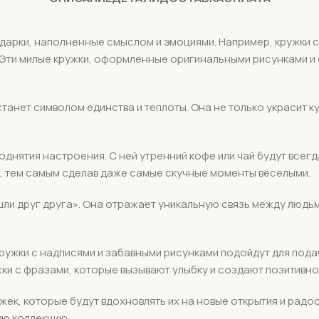
одарки, наполненные смыслом и эмоциями. Например, кружки 
. Эти милые кружки, оформленные оригинальными рисунками и
станет символом единства и теплоты. Она не только украсит к
однятия настроения. С ней утренний кофе или чай будут всег
, тем самым сделав даже самые скучные моменты веселыми.
ли друг друга». Она отражает уникальную связь между людьм
ружки с надписями и забавными рисунками подойдут для пода
жки с фразами, которые вызывают улыбку и создают позитивн
ек, которые будут вдохновлять их на новые открытия и радос
ую коллекцию.