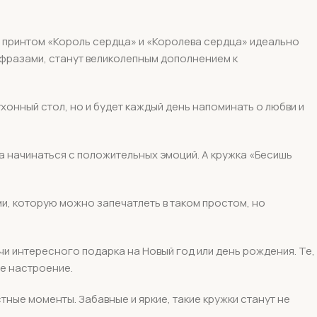
с принтом «Король сердца» и «Королева сердца» идеально
 фразами, станут великолепным дополнением к
ухонный стол, но и будет каждый день напоминать о любви и
да начинаться с положительных эмоций. А кружка «Бесишь
и, которую можно запечатлеть в таком простом, но
чи интересного подарка на Новый год или день рождения. Те,
ое настроение.
тные моменты. Забавные и яркие, такие кружки станут не