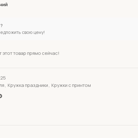
ний
е?
редложить свою цену!
 этот товар прямо сейчас!
я25
ля
,
Кружка праздники
,
Кружки с принтом