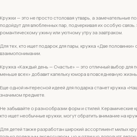
Кружки — это не просто столовая утварь, а замечательные п
подойдут для влюбленных пар, подчеркивая их особую связь
романтическому ужину или уютному утру за завтраком.
Для тех, кто ищет подарок для пары, кружка «Две половинки» 
взаимопонимании.
Кружка «Каждый день — Счастье» — это отличный выбор для п
меньше всех» добавит капельку юмора в повседневную жизнь
Еще одной интересной идеей для подарка станет кружка «Наш
значимом предмете.
Не забывайте о разнообразии форм и стилей. Керамические к
кто ищет необычные кружки, могут обратить внимание на кру
Для детей также разработан широкий ассортимент милых круж
только полезным аксессуаром, но и отлично дополнят детск