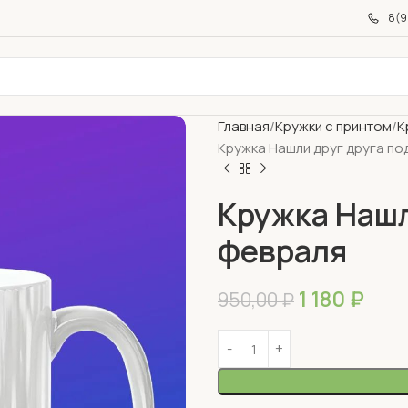
8(9
Главная
Кружки с принтом
К
Кружка Нашли друг друга по
Кружка Нашл
февраля
1 180
₽
950,00
₽