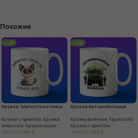
Похожие
-60%
-60%
Кружка ‘Шалости котенка’
Кружка Автомобильные
веселье в каждой чашке
войска России
Кружки с принтом
,
Кружка
Кружки военным
,
Кружка АВ
,
животные
,
Кружка кошки
Кружки с принтом
1 180
₽
1 180
₽
950,00
₽
950,00
₽