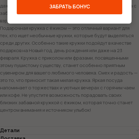
даже в самый холодный зимний день. Керамическая кружка с
ЗАБРАТЬ БОНУС
забавным рисунком осчастливит не только детей, но и
взрослых, напомнив о беззаботных моментах детства.
Подарочная кружка с ёжиком — это отличный вариант для
тех, кто ищет необычные кружки, которые будут выделяться
среди других. Особенно такие кружки подойдут в качестве
подарков на Новый год, день рождения или даже на 23
февраля. Кружка с приколом или фразами, посвященными
этому пушистому существу, станет особенно приятным
сувениром для вашего любимого человека. Смех и радость —
это то, что приносит такая милая кружка. Яркая посуда
напоминает о торжествах и уютных вечерах с горячим чаем
или кофе. Не упустите возможность порадовать своих
близких забавной кружкой с ёжиком, которая точно станет
центром внимания и источником улыбок!
Детали
Доставка