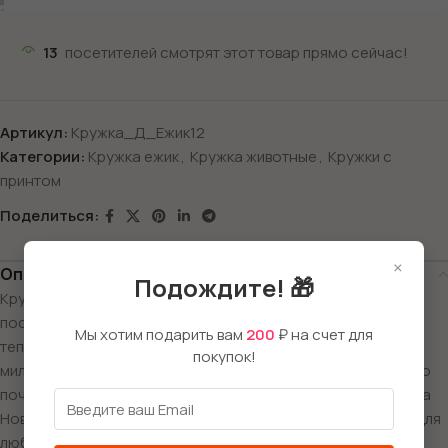
13
посетителей смотрят этот товар прямо сейчас!
Артикул:
Кружка_Д_Ежик12
Категории:
Кружка ежик
,
Кружка животные
,
Кружки с
принтом
Поделиться:
×
Описание
Подождите! 🎁
Кружка с ёжиком в снегу — это не просто декоративная
посуда, а замечательный подарок, способный подарить
Мы хотим подарить вам
200
₽ на счет для
тепло и радость. Каждый раз, видя на поверхности кружки
покупок!
милое изображение ёжика, катающегося на санках, можно
почувствовать атмосферу зимних праздников и волшебства
Нового Года. Такая кружка станет идеальным презентом для
любителей животных, а яркий принт поднимет настроение