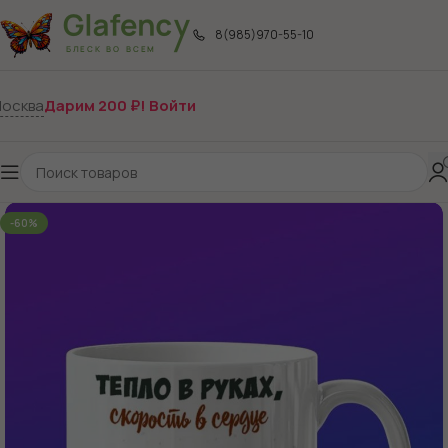
8(985)970-55-10
осква
Дарим 200 ₽! Войти
-60%