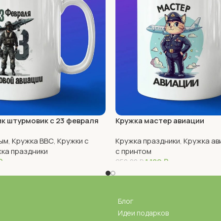
к штурмовик с 23 февраля
Кружка мастер авиации
ым
,
Кружка ВВС
,
Кружки с
Кружка праздники
,
Кружка ав
ка праздники
с принтом
₽
1 180
₽
950,00
₽
В Корзину
Блог
Идеи подарков