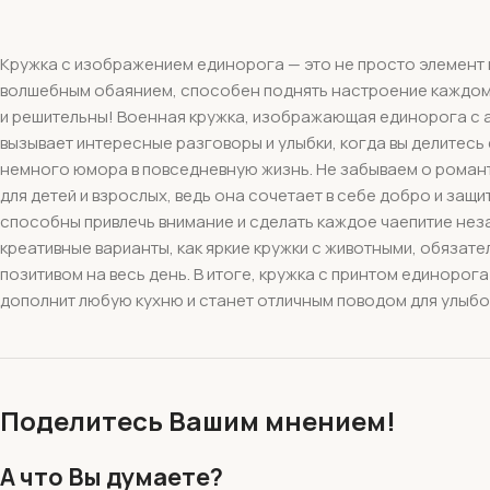
Кружка с изображением единорога — это не просто элемент п
волшебным обаянием, способен поднять настроение каждому, к
и решительны! Военная кружка, изображающая единорога с ав
вызывает интересные разговоры и улыбки, когда вы делитесь
немного юмора в повседневную жизнь. Не забываем о рома
для детей и взрослых, ведь она сочетает в себе добро и защ
способны привлечь внимание и сделать каждое чаепитие неза
креативные варианты, как яркие кружки с животными, обязат
позитивом на весь день. В итоге, кружка с принтом единорог
дополнит любую кухню и станет отличным поводом для улыбок
Поделитесь Вашим мнением!
А что Вы думаете?