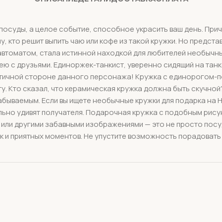
осуды, а целое событие, способное украсить ваш день. Прич
то решит выпить чаю или кофе из такой кружки. Но представь
томатом, стала истинной находкой для любителей необычных 
 ею с друзьями. Единоржек-танкист, уверенно сидящий на тан
нтичной стороне данного персонажа! Кружка с единорогом-
иту. Кто сказал, что керамическая кружка должна быть скучн
бываемым. Если вы ищете необычные кружки для подарка на Но
ельно удивят получателя. Подарочная кружка с подобным рис
а или другими забавными изображениями — это не просто посу
 и приятных моментов. Не упустите возможность порадовать 