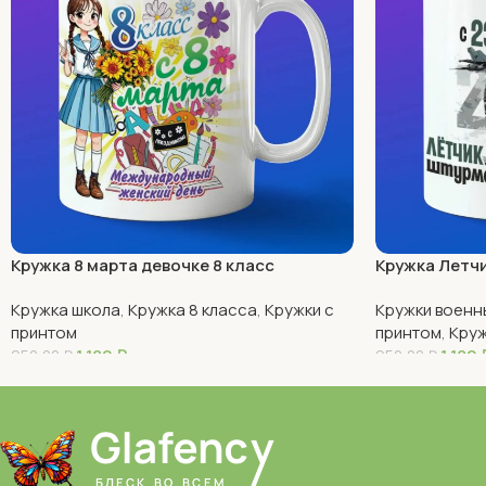
Кружка 8 марта девочке 8 класс
Кружка Летчи
Кружка школа
,
Кружка 8 класса
,
Кружки с
Кружки военн
принтом
принтом
,
Круж
1 180
₽
1 180
950,00
₽
950,00
₽
В Корзину
В Корзину