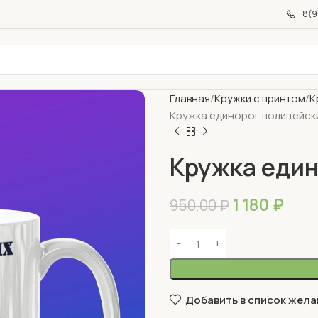
8(9
Главная
Кружки с принтом
К
Кружка единорог полицейск
Кружка един
1 180
₽
950,00
₽
Добавить в список жела