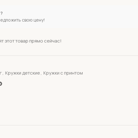
е?
редложить свою цену!
т этот товар прямо сейчас!
г
,
Кружки детские
,
Кружки с принтом