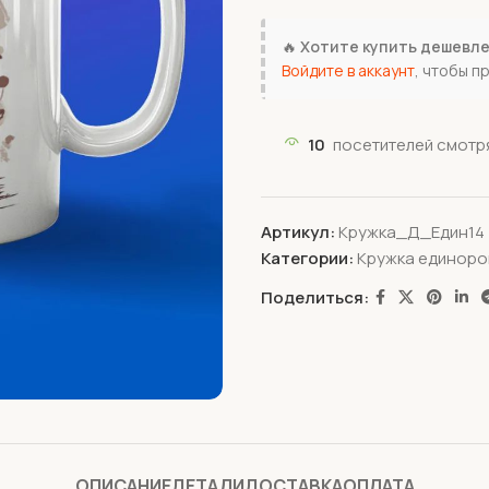
🔥
Хотите купить дешевл
Войдите в аккаунт
, чтобы п
10
посетителей смотря
Артикул:
Кружка_Д_Един14
Категории:
Кружка единоро
Поделиться:
ОПИСАНИЕ
ДЕТАЛИ
ДОСТАВКА
ОПЛАТА