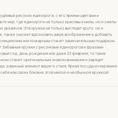
удливый рисунок единорога, с его яркими цветами и
те мир, где единороги не только красивы и милы, но и смелы
дизайнов. Эта кружка не только выглядит круто, но и
ке, также сможет вдохновить ваше воображение и добавить
полицейским или пожарным станет замечательным подарком
ой? Забавные кружки с рисунками единорогов и фразами
вый год, день рождения или даже 23 февраля, то такие
унком станет оригинальным знаком внимания и зарядит
да, а важный элемент вашего стиля. Яркая посуда из керамики
себя или своих близких этой милой и необычной кружкой!