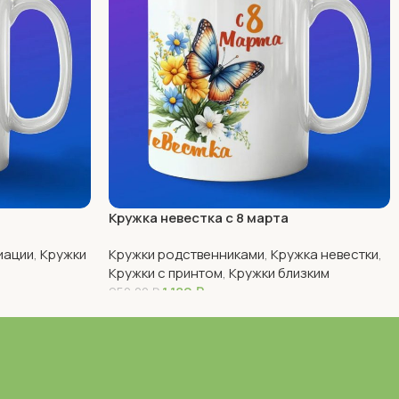
Кружка невестка с 8 марта
иации
,
Кружки
Кружки родственниками
,
Кружка невестки
,
Кружки с принтом
,
Кружки близким
1 180
₽
950,00
₽
В Корзину