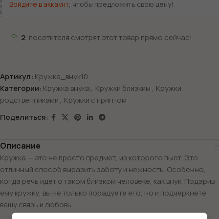
Войдите в аккаунт
, чтобы предложить свою цену!
2
посетителя смотрят этот товар прямо сейчас!
Артикул:
Кружка_внук10
Категории:
Кружка внука
,
Кружки близким
,
Кружки
родственниками
,
Кружки с принтом
Поделиться:
Описание
Кружка — это не просто предмет, из которого пьют. Это
отличный способ выразить заботу и нежность. Особенно,
когда речь идет о таком близком человеке, как внук. Подарив
ему кружку, вы не только порадуете его, но и подчеркнете
вашу связь и любовь.