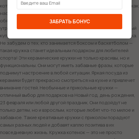
котенка-сноубордиста, парящего по снежным склонам. А как
насчет котенка на скутере или скейте? Эти кружки
обязательно порадуют всех любителей экстрима! Каждое
ЗАБРАТЬ БОНУС
утро можно начинать с веселого взгляда на котика, который
купается в чаше, или же на увлеченного велогонщика-котика.
Не забудем о тех, кто занимается боксом и баскетболом —
такая кружка станет идеальным подарком для любителей
спорта! Эти керамические кружки не только красивы, но и
функциональны. Они могут иметь забавные фразы, которые
поднимут настроение в любой ситуации. Яркая посуда из
керамики будет прекрасно смотреться на кухне и привлечет
внимание гостей. Необычные и прикольные кружки —
отличный выбор для подарков на Новый год, день рождения,
23 февраля или любой другой праздник. Они подойдут не
только детям, но и взрослым, которые любят что-то милое и
забавное. Такие креативные кружки с приколом порадуют
самых разных людей и добавят каплю позитива в их
повседневную жизнь. Кружка котенок — это не просто