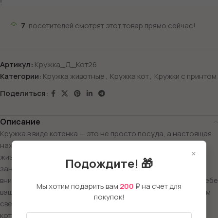
7
посетителей смотрят этот товар прямо сейчас!
Артикул:
Кружка_Д_Кот26
Категории:
Кружка животные
,
Кружка кот
,
Кружки с принтом
Поделиться:
Описание
Кружка в виде котенка — это не просто посуда, а настоящая
находка для спортсменов и любителей активного образа
×
жизни! Яркие и забавные дизайны с котятами,
Подождите! 🎁
занимающимися различными видами спорта, привлекают
внимание и создают отличное настроение. Представьте себе
Мы хотим подарить вам
200
₽ на счет для
вашу любимую кружку котенка-хоккеиста, готового к новым
покупок!
свершениям на льду, или милого котенка-футболиста,
который с азартом гоняет мяч. Не обходим вниманием и