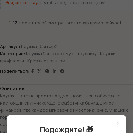
Войдите в аккаунт
, чтобы предложить свою цену!
17
посетителей смотрят этот товар прямо сейчас!
Артикул:
Кружка_банкир2
Категории:
Кружка банковскому сотруднику
,
Кружки
профессии
,
Кружки с принтом
Поделиться:
Описание
Кружка — это не просто предмет домашнего обихода, а
настоящий спутник каждого работника банка. В мире
финансов, где каждое мгновение имеет значение, у чашки с
горячим кофе или чая есть особая роль: она помогает
×
создать уютную атмосферу, взбодрить и сосредоточиться
Подождите! 🎁
на важной работе.