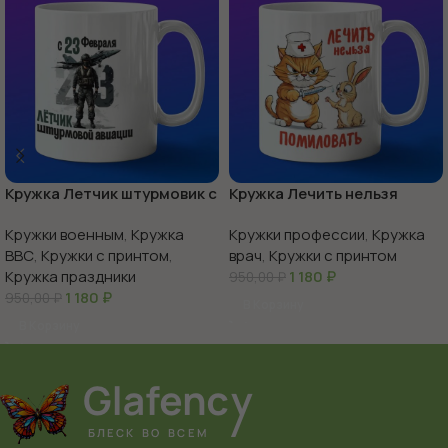
Кружка Летчик штурмовик с
Кружка Лечить нельзя
23 февраля
помиловать
Кружки военным
,
Кружка
Кружки профессии
,
Кружка
ВВС
,
Кружки с принтом
,
врач
,
Кружки с принтом
Кружка праздники
1 180
₽
950,00
₽
1 180
₽
950,00
₽
В Корзину
В Корзину