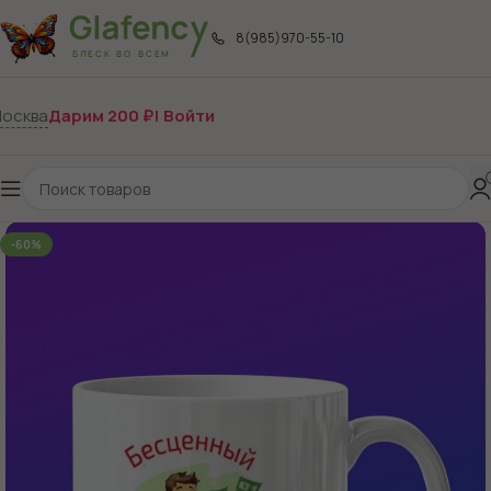
8(985)970-55-10
осква
Дарим 200 ₽! Войти
-60%