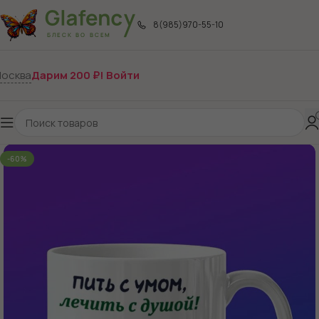
8(985)970-55-10
осква
Дарим 200 ₽! Войти
-60%