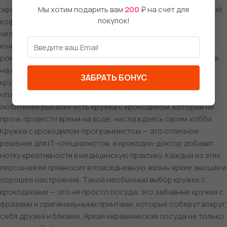
эффектное сочетание, которое наполняет каждый утренний
Мы хотим подарить вам
200
₽ на счет для
покупок!
кофе мощной энергией. Или кружка с крокодилом в образе
человека-паука, которая станет отличным подарком для
юных поклонников комиксов. А как насчет крутой кружки с
рокером-крокодилом, который играет на гитаре или мчится
на мотоцикле? Не забудем про крокодила в школе! Эта
ЗАБРАТЬ БОНУС
кружка идеально подойдет для студентов или школьников,
чтобы добавить немного юмора в их учебные будни. А для
любителей рыбалки есть кружка с крокодилом, который не
прочь провести время на воде, наслаждаясь своим хобби.
Кружка с крокодилом-программистом — это отличное
решение для IT-специалистов, а крокодил-доктор добавит
нотку креативности в медицинскую практику. Каждый из этих
персонажей привносит в повседневную жизнь яркие эмоции и
хорошее настроение. Такой необычный выбор кружек с
крокодилами — это не просто посуда, это забавные кружки с
фразами и оригинальными принтами, которые соберут вокруг
себя друзей и близких. Яркая керамическая посуда не только