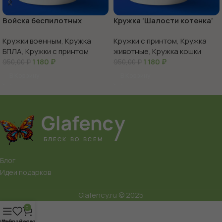
Войска беспилотных
Кружка ‘Шалости котенка’
систем с праздником
веселье в каждой чашке
Кружки военным
,
Кружка
Кружки с принтом
,
Кружка
БПЛА
,
Кружки с принтом
животные
,
Кружка кошки
1 180
₽
1 180
₽
950,00
₽
950,00
₽
В Корзину
В Корзину
Блог
Идеи подарков
Glafency.ru © 2025
0
Меню
Избранное
Заказ