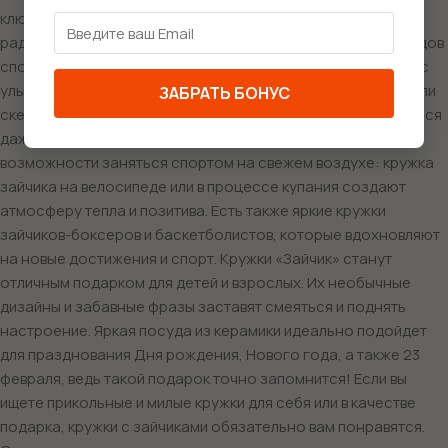
клюшку и готов к игре! Или же милого кролика-футболиста,
радостно мчащегося к воротам. Для любителей зимних видов
спорта подойдут кружки зайчика-сноубордиста, который с
улыбкой мчит по склону. А как насчет зайчика на скутере или
ЗАБРАТЬ БОНУС
скейте? Эти забавные изображения заставят вас улыбнуться
даже в самый напряженный день. Не стоит забывать о
возможности заняться спортом на свежем воздухе: кружка
зайчика на велосипеде или в процессе купания создают
атмосферу тепла и позитива. Есть также яркие кружки
зайчиков-боксеров и баскетболистов, которые вдохновляют
на новые достижения и спорт. Кружки «Зайчик» станут
отличным подарком для детей и взрослых. Их необычные
дизайны и забавные фразы заставят смеяться и поднять
настроение. Яркая посуда из керамики идеально подойдет
для празднования Дня рождения, Нового года, а также 23
февраля, ведь такой подарок точно запомнится! Если вы
ищете прикольные и милые кружки для себя или в качестве
подарка, кружки с зайчиками обязательно вам понравятся.