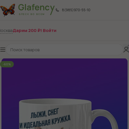
8(985)970-55-10
осква
Дарим 200 ₽! Войти
-60%