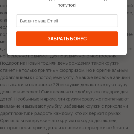
покупок!
не просто посуда, это настоящий символ зимних забав. С ней
каждый глоток согревающего напитка будет в разы приятнее,
а ваши воспоминания о зимних праздниках станут ярче. А
если к тому же она украшена фразами вроде «Веселись на
полную катушку!», то настроение всегда будет на высоте! Не
ЗАБРАТЬ БОНУС
менее замечательной является новогодняя кружка с
цыпленком. Этот забавный персонаж, вылезающий из снежка,
непременно поднимет дух праздничного настроения.
Подарок на Новый год или день рождения такой кружки
станет не только приятным сюрпризом, но и оригинальным
добавлением к новогоднему уюту. А как же веселые зайчики
на лыжах или на коньках? Эти кружки делают каждую паузу
дольше и веселее! Они идеально подойдут как подарки для
детей. Необычные и яркие, эти кружки сразу же притягивают
внимание и вызывают улыбку. Забавные кружки с приколами
дарят позитив и радость каждому, кто их держит в руках.
Оригинальные кружки – это крутая находка для людей,
которые ценят яркие детали в своем интерьере и не боятся