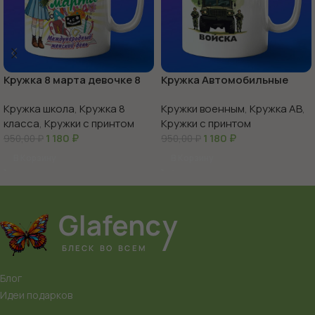
Кружка 8 марта девочке 8
Кружка Автомобильные
класс
войска России
Кружка школа
,
Кружка 8
Кружки военным
,
Кружка АВ
,
класса
,
Кружки с принтом
Кружки с принтом
1 180
₽
1 180
₽
950,00
₽
950,00
₽
В Корзину
В Корзину
Блог
Идеи подарков