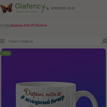
8(985)970-55-10
осква
Дарим 200 ₽! Войти
-60%