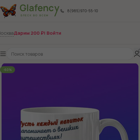
8(985)970-55-10
осква
Дарим 200 ₽! Войти
-60%