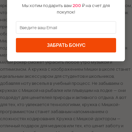
яркий костюм, готов спасти утренний кофе и напомнить о том,
Мы хотим подарить вам
200
₽ на счет для
покупок!
что каждый день можно делать что-то замечательное. А как
насчет кружки с Мишкой в образе Человека-паука? Такой
принт порадует фанатов супергероев и детей, которые
обожают приключения! Также стоит отметить кружку с
Мишкой-байкером на мотоцикле, которая отлично
ЗАБРАТЬ БОНУС
подчеркнёт дух свободы и стремление к приключениям. Для
меломанов подойдёт кружка с Мишкой-гитаристом. Такой
милый рокер сможет украсить любое утро музыкой и
оптимизмом. А кружка с изображением Мишки в школе станет
идеальным аксессуаром для студентов и школьников,
добавляя ноту веселья в учебный процесс. Не забываем о
кружках с Мишкой на рыбалке или плывущим на лодке — они
подойдут для ценителей природы и активного отдыха. А вот
для тех, кто увлекается технологиями, кружка с Мишкой-
программистом станет забавным напоминанием о
сложностях кодирования. Кружка с Мишкой-доктором —
отличный подарок для медиков или тех, кто ценит заботу и