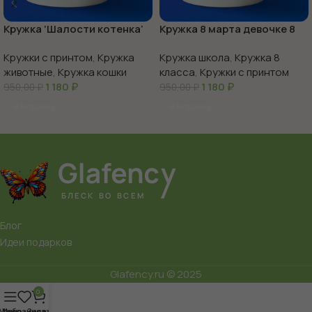
Кружка ‘Шалости котенка’
Кружка 8 марта девочке 8
веселье в каждой чашке
класс
Кружки с принтом
,
Кружка
Кружка школа
,
Кружка 8
животные
,
Кружка кошки
класса
,
Кружки с принтом
1 180
₽
1 180
₽
950,00
₽
950,00
₽
В Корзину
В Корзину
Блог
Идеи подарков
Glafency.ru © 2025
0
Меню
Избранное
Заказ