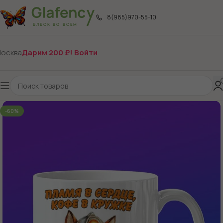
8(985)970-55-10
осква
Дарим 200 ₽! Войти
-60%