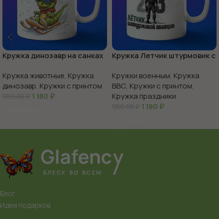
Кружка динозавр на санках
Кружка Летчик штурмовик с
23 февраля
Кружка животные
,
Кружка
Кружки военным
,
Кружка
динозавр
,
Кружки с принтом
ВВС
,
Кружки с принтом
,
1 180
₽
Кружка праздники
950,00
₽
1 180
₽
950,00
₽
В Корзину
В Корзину
Блог
Идеи подарков