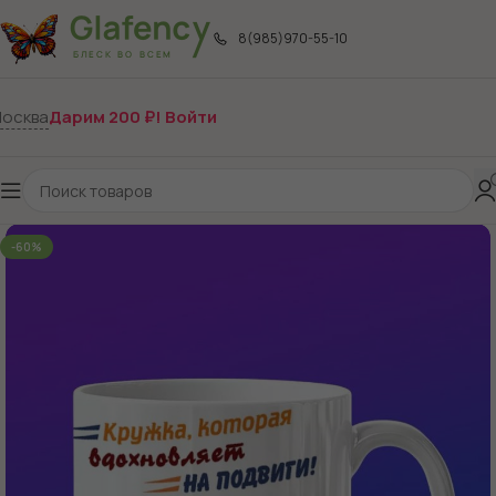
8(985)970-55-10
осква
Дарим 200 ₽! Войти
-60%