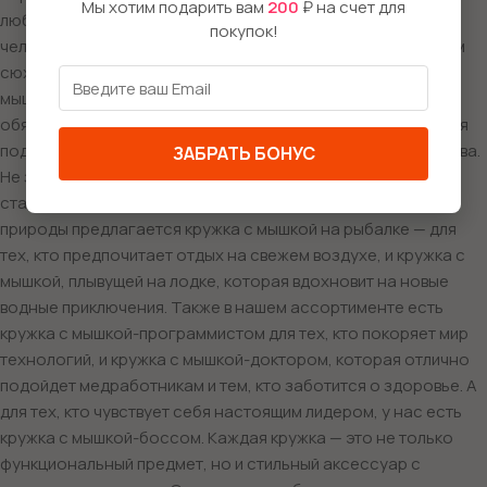
Мы хотим подарить вам
200
₽ на счет для
любители экшена оценят кружку с мышкой в костюме
покупок!
человека-паука, готовую к приключениям и захватывающим
сюжетам. Для настоящих байкеров у нас есть кружка с
мышкой, крутым мотоциклом и дерзким образом. А рокеры
обязательно оценят кружку с мышкой-гитаристом, которая
подарит атмосферу концерта и вдохновение для творчества.
ЗАБРАТЬ БОНУС
Не забыли мы и о школьниках: кружка с мышкой в школе
станет отличным компаньоном на уроках. Для любителей
природы предлагается кружка с мышкой на рыбалке — для
тех, кто предпочитает отдых на свежем воздухе, и кружка с
мышкой, плывущей на лодке, которая вдохновит на новые
водные приключения. Также в нашем ассортименте есть
кружка с мышкой-программистом для тех, кто покоряет мир
технологий, и кружка с мышкой-доктором, которая отлично
подойдет медработникам и тем, кто заботится о здоровье. А
для тех, кто чувствует себя настоящим лидером, у нас есть
кружка с мышкой-боссом. Каждая кружка — это не только
функциональный предмет, но и стильный аксессуар с